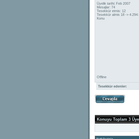
Üyelik tarihi: Feb 2007
Mesajlar: 74
Tesekkür etmis: 12
Tesekkür almis 18 -> 4.294
Konu
Offline
Tesekkür edenler:
Konuyu Toplam 3 Üye
Yetkileriniz