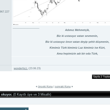
.967.227
__________________
Adımız Mehmetçik,
Biz ki ustasıyız vatan sevmenin,
Biz ki ustasıyız önce vatan deyip şehit düşmenin,
Kimimiz Türk kimimiz Laz kimimiz ise Kürt,
Ama hepimizin adı bir oda Türk,
wonderfuLL
(23.06.23)
Sayfa 2 Topl
«
önceki Konu
|
sonraki Konu
»
 okuyor.
(0 Kayıtlı üye ve 3 Misafir)