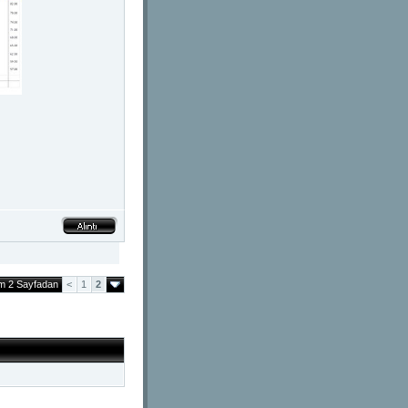
am 2 Sayfadan
<
1
2