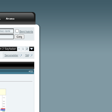
Beni hatırla
am 2 Sayfadan
<
1
2
Seçenekler
Stil
#
11