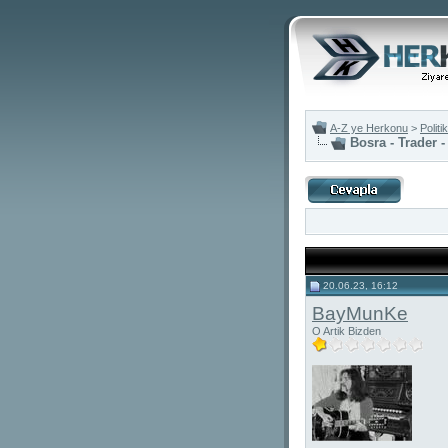
A-Z ye Herkonu
>
Polit
Bosra - Trader -
20.06.23, 16:12
BayMunKe
O Artik Bizden