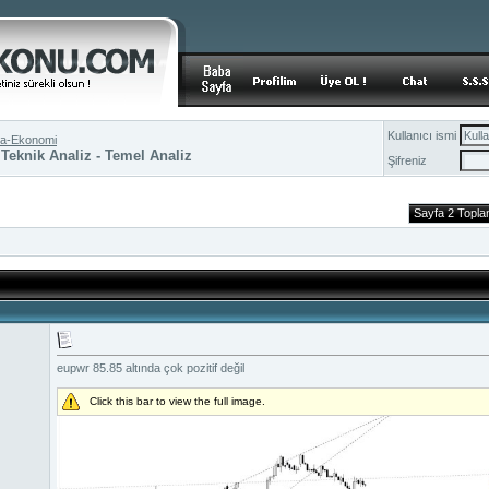
Kullanıcı ismi
ika-Ekonomi
 Teknik Analiz - Temel Analiz
Şifreniz
Sayfa 2 Topl
eupwr 85.85 altında çok pozitif değil
Click this bar to view the full image.