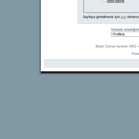
Beni hatırla
Sayfaya girebilmeniz için
üye
olmanız
Gitmek istediğini
Bütün Zaman Ayarları WEZ +2
Powe