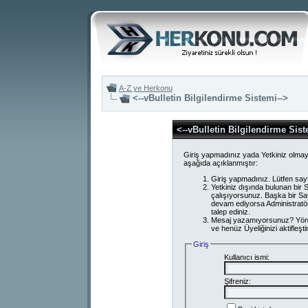
A-Z ye Herkonu
<--vBulletin Bilgilendirme Sistemi-->
<--vBulletin Bilgilendirme Sist
Giriş yapmadınız yada Yetkiniz olmay
aşağıda açıklanmıştır:
Giriş yapmadınız. Lütfen say
Yetkiniz dışında bulunan bi
çalışıyorsunuz. Başka bir S
devam ediyorsa Administratör
talep ediniz.
Mesaj yazamıyorsunuz? Yönetici
ve henüz Üyeliğinizi aktifleşti
Giriş
Kullanıcı ismi:
Şifreniz: