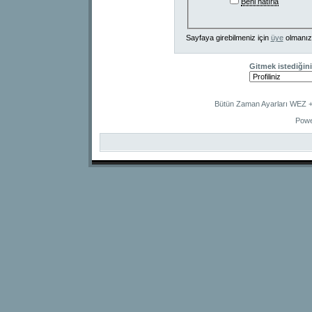
Beni hatırla
Sayfaya girebilmeniz için
üye
olmanız
Gitmek istediğini
Bütün Zaman Ayarları WEZ +2
Powe