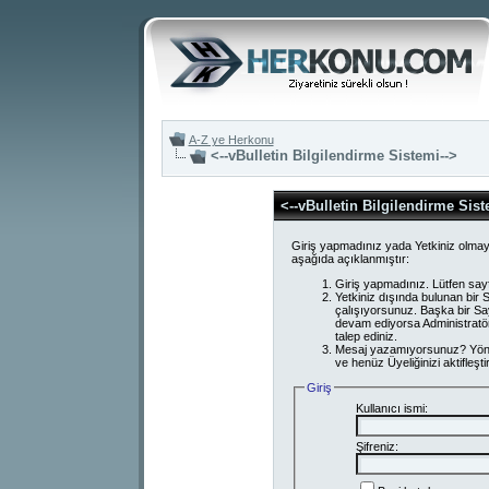
A-Z ye Herkonu
<--vBulletin Bilgilendirme Sistemi-->
<--vBulletin Bilgilendirme Sist
Giriş yapmadınız yada Yetkiniz olmay
aşağıda açıklanmıştır:
Giriş yapmadınız. Lütfen say
Yetkiniz dışında bulunan bi
çalışıyorsunuz. Başka bir S
devam ediyorsa Administratör
talep ediniz.
Mesaj yazamıyorsunuz? Yönetici
ve henüz Üyeliğinizi aktifleşti
Giriş
Kullanıcı ismi:
Şifreniz: