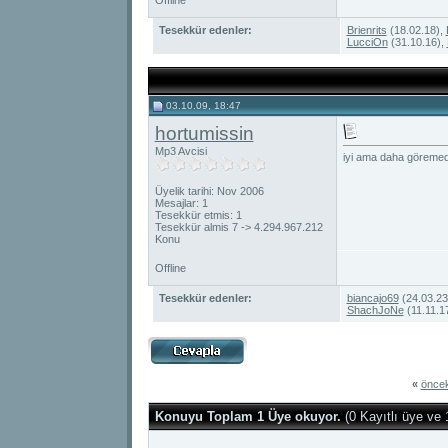
Offline
Tesekkür edenler:
Brienrits
(18.02.18),
LucciOn
(31.10.16),
03.10.09, 18:47
hortumissin
Mp3 Avcisi
iyi ama daha göreme
Üyelik tarihi: Nov 2006
Mesajlar: 1
Tesekkür etmis: 1
Tesekkür almis 7 -> 4.294.967.212
Konu
Offline
Tesekkür edenler:
biancajo69
(24.03.23
ShachJoNe
(11.11.1
«
öncek
Konuyu Toplam 1 Üye okuyor.
(0 Kayıtlı üye ve 