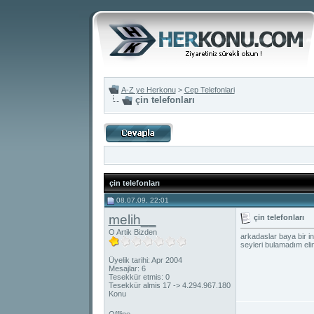
A-Z ye Herkonu
>
Cep Telefonlari
çin telefonları
çin telefonları
08.07.09, 22:01
melih__
çin telefonları
O Artik Bizden
arkadaslar baya bir i
seyleri bulamadım eli
Üyelik tarihi: Apr 2004
Mesajlar: 6
Tesekkür etmis: 0
Tesekkür almis 17 -> 4.294.967.180
Konu