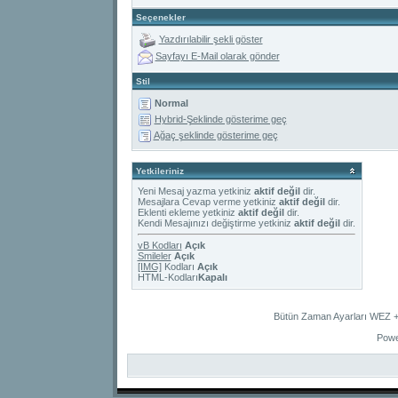
Seçenekler
Yazdırılabilir şekli göster
Sayfayı E-Mail olarak gönder
Stil
Normal
Hybrid-Şeklinde gösterime geç
Ağaç şeklinde gösterime geç
Yetkileriniz
Yeni Mesaj yazma yetkiniz
aktif değil
dir.
Mesajlara Cevap verme yetkiniz
aktif değil
dir.
Eklenti ekleme yetkiniz
aktif değil
dir.
Kendi Mesajınızı değiştirme yetkiniz
aktif değil
dir.
vB Kodları
Açık
Smileler
Açık
[IMG]
Kodları
Açık
HTML-Kodları
Kapalı
Bütün Zaman Ayarları WEZ +2
Powe