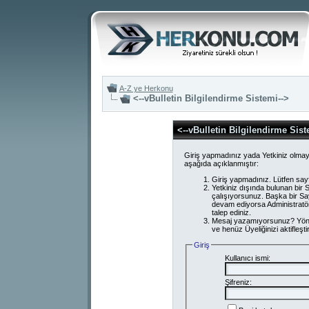
A-Z ye Herkonu
<--vBulletin Bilgilendirme Sistemi-->
<--vBulletin Bilgilendirme Sist
Giriş yapmadınız yada Yetkiniz olmay
aşağıda açıklanmıştır:
Giriş yapmadınız. Lütfen say
Yetkiniz dışında bulunan bi
çalışıyorsunuz. Başka bir S
devam ediyorsa Administratör
talep ediniz.
Mesaj yazamıyorsunuz? Yönetici
ve henüz Üyeliğinizi aktifleşti
Giriş
Kullanıcı ismi:
Şifreniz: