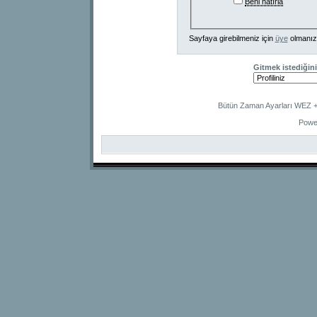
Beni hatırla
Sayfaya girebilmeniz için
üye
olmanız
Gitmek istediğini
Bütün Zaman Ayarları WEZ +2
Powe