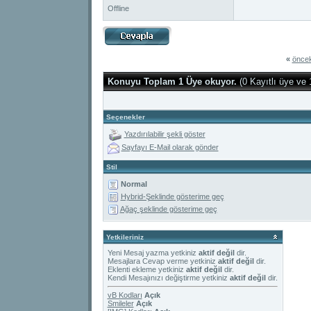
Offline
«
öncek
Konuyu Toplam 1 Üye okuyor.
(0 Kayıtlı üye ve 
Seçenekler
Yazdırılabilir şekli göster
Sayfayı E-Mail olarak gönder
Stil
Normal
Hybrid-Şeklinde gösterime geç
Ağaç şeklinde gösterime geç
Yetkileriniz
Yeni Mesaj yazma yetkiniz
aktif değil
dir.
Mesajlara Cevap verme yetkiniz
aktif değil
dir.
Eklenti ekleme yetkiniz
aktif değil
dir.
Kendi Mesajınızı değiştirme yetkiniz
aktif değil
dir.
vB Kodları
Açık
Smileler
Açık