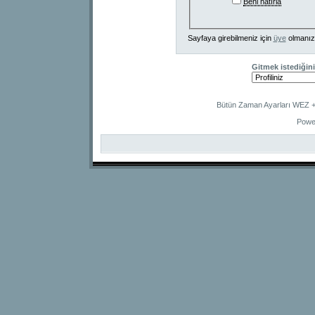
Beni hatırla
Sayfaya girebilmeniz için
üye
olmanız
Gitmek istediğini
Bütün Zaman Ayarları WEZ +2
Powe