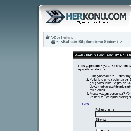
A-Z ye Herkonu
<--vBulletin Bilgilendirme Sistemi-->
<--vBulletin Bilgilendirme Sist
Giriş yapmadınız yada Yetkiniz olmay
aşağıda açıklanmıştır:
Giriş yapmadınız. Lütfen say
Yetkiniz dışında bulunan bi
çalışıyorsunuz. Başka bir S
devam ediyorsa Administratör
talep ediniz.
Mesaj yazamıyorsunuz? Yönetici
ve henüz Üyeliğinizi aktifleşti
Giriş
Kullanıcı ismi:
Şifreniz: