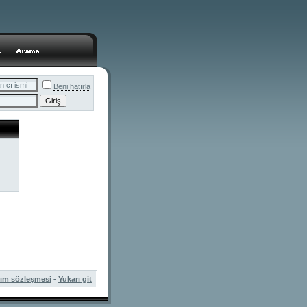
Beni hatırla
nım sözleşmesi
-
Yukarı git