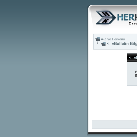
A-Z ye Herkonu
<--vBulletin Bil
<--v
B
E