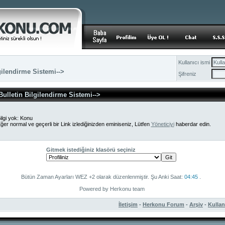
Kullanıcı ismi
gilendirme Sistemi-->
Şifreniz
Bulletin Bilgilendirme Sistemi-->
ilgi yok: Konu
ğer normal ve geçerli bir Link izlediğinizden eminiseniz, Lütfen
Yöneticiyi
haberdar edin.
Gitmek istediğiniz klasörü seçiniz
Bütün Zaman Ayarları WEZ +2 olarak düzenlenmiştir. Şu Anki Saat:
04:45
.
Powered by Herkonu team
İletişim
-
Herkonu Forum
-
Arşiv
-
Kulla