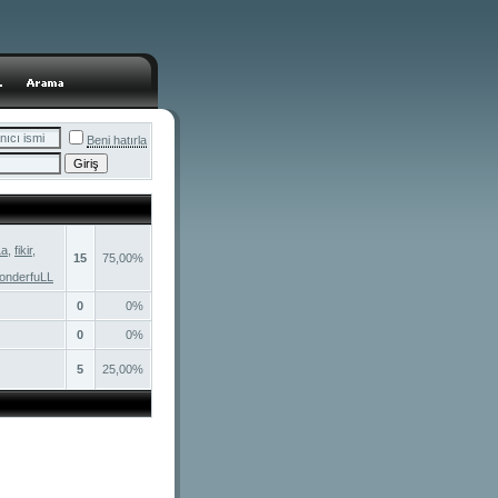
Beni hatırla
La
,
fikir
,
15
75,00%
onderfuLL
0
0%
0
0%
5
25,00%