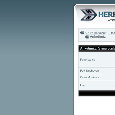
A-Z ye Herkonu
>
Futbo
Anketimiz
Anketimiz
: Şampiyonla
Fenerbahce
Psv Eindhoven
Cska Moskova
Inter