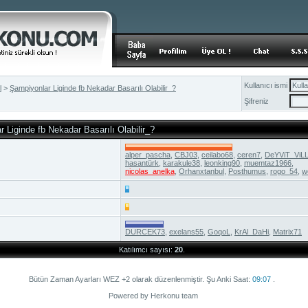
Kullanıcı ismi
l
>
Şampiyonlar Liginde fb Nekadar Basarılı Olabilir_?
Şifreniz
r Liginde fb Nekadar Basarılı Olabilir_?
alper_pascha
,
CBJ03
,
ceilabo68
,
ceren7
,
DeYViT_ViL
hasantürk
,
karakule38
,
leonking90
,
muemtaz1966
,
nicolas_anelka
,
Orhanxtanbul
,
Posthumus
,
rogo_54
,
w
DURCEK73
,
exelans55
,
GoqoL
,
KrAl_DaHi
,
Matrix71
Katılımcı sayısı:
20
.
Bütün Zaman Ayarları WEZ +2 olarak düzenlenmiştir. Şu Anki Saat:
09:07
.
Powered by Herkonu team