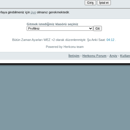
faya girebilmeniz için
üye
olmanız gerekmektedir.
Gitmek istediğiniz klasörü seçiniz
Bütün Zaman Ayarları WEZ +2 olarak düzenlenmiştir. Şu Anki Saat:
04:12
.
Powered by Herkonu team
İletişim
-
Herkonu Forum
-
Arşiv
-
Kulla