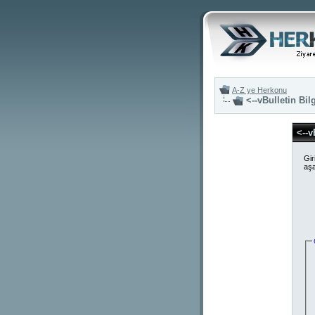
A-Z ye Herkonu
<--vBulletin Bil
<--v
Gir
aşa