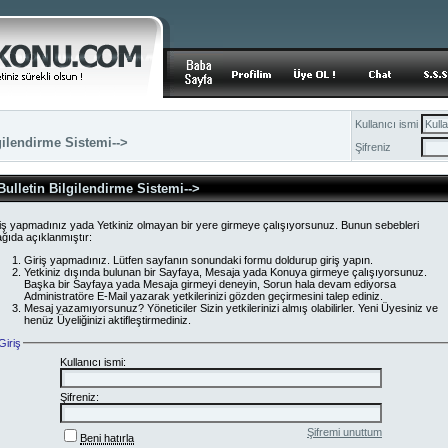
Kullanıcı ismi
gilendirme Sistemi-->
Şifreniz
Bulletin Bilgilendirme Sistemi-->
iş yapmadınız yada Yetkiniz olmayan bir yere girmeye çalışıyorsunuz. Bunun sebebleri
ğıda açıklanmıştır:
Giriş yapmadınız. Lütfen sayfanın sonundaki formu doldurup giriş yapın.
Yetkiniz dışında bulunan bir Sayfaya, Mesaja yada Konuya girmeye çalışıyorsunuz.
Başka bir Sayfaya yada Mesaja girmeyi deneyin, Sorun hala devam ediyorsa
Administratöre E-Mail yazarak yetkilerinizi gözden geçirmesini talep ediniz.
Mesaj yazamıyorsunuz? Yöneticiler Sizin yetkilerinizi almış olabilirler. Yeni Üyesiniz ve
henüz Üyeliğinizi aktifleştirmediniz.
Giriş
Kullanıcı ismi:
Şifreniz:
Şifremi unuttum
Beni hatırla