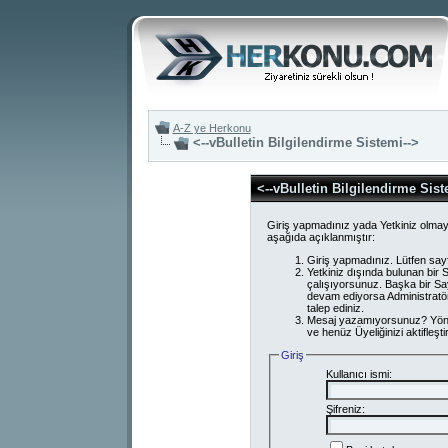
A-Z ye Herkonu
<--vBulletin Bilgilendirme Sistemi-->
<--vBulletin Bilgilendirme Sist
Giriş yapmadınız yada Yetkiniz olmay
aşağıda açıklanmıştır:
Giriş yapmadınız. Lütfen say
Yetkiniz dışında bulunan bi
çalışıyorsunuz. Başka bir S
devam ediyorsa Administratör
talep ediniz.
Mesaj yazamıyorsunuz? Yönetici
ve henüz Üyeliğinizi aktifleşti
Giriş
Kullanıcı ismi:
Şifreniz: