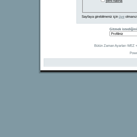
Beni hatırla
Sayfaya girebilmeniz için
üye
olmanız
Gitmek istediğini
Bütün Zaman Ayarları WEZ +2
Powe