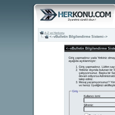
A-Z ye Herkonu
<--vBulletin Bilgilendirme Sistemi-->
<--vBulletin Bilgilendirme Sist
Giriş yapmadınız yada Yetkiniz olmay
aşağıda açıklanmıştır:
Giriş yapmadınız. Lütfen say
Yetkiniz dışında bulunan bi
çalışıyorsunuz. Başka bir S
devam ediyorsa Administratör
talep ediniz.
Mesaj yazamıyorsunuz? Yönetici
ve henüz Üyeliğinizi aktifleşti
Giriş
Kullanıcı ismi:
Şifreniz: