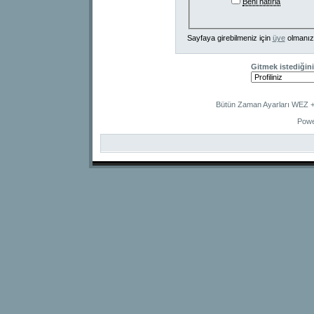
Beni hatırla
Sayfaya girebilmeniz için
üye
olmanız
Gitmek istediğini
Bütün Zaman Ayarları WEZ +2
Powe