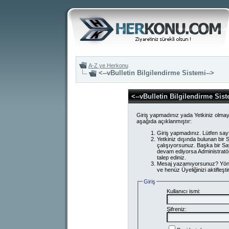
A-Z ye Herkonu
<--vBulletin Bilgilendirme Sistemi-->
<--vBulletin Bilgilendirme Sist
Giriş yapmadınız yada Yetkiniz olmay
aşağıda açıklanmıştır:
Giriş yapmadınız. Lütfen say
Yetkiniz dışında bulunan bi
çalışıyorsunuz. Başka bir S
devam ediyorsa Administratör
talep ediniz.
Mesaj yazamıyorsunuz? Yönetici
ve henüz Üyeliğinizi aktifleşti
Giriş
Kullanıcı ismi:
Şifreniz: