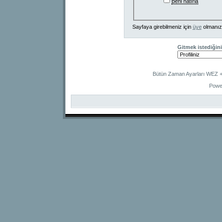
Beni hatırla
Sayfaya girebilmeniz için
üye
olmanız
Gitmek istediğini
Bütün Zaman Ayarları WEZ +2
Powe