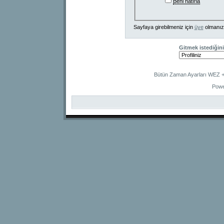
Beni hatırla
Sayfaya girebilmeniz için
üye
olmanız
Gitmek istediğini
Bütün Zaman Ayarları WEZ +2
Powe