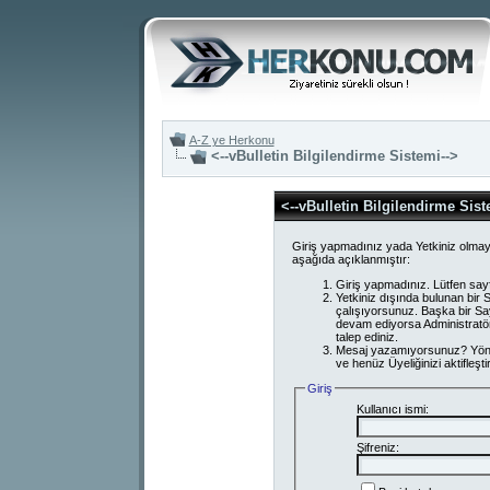
A-Z ye Herkonu
<--vBulletin Bilgilendirme Sistemi-->
<--vBulletin Bilgilendirme Sist
Giriş yapmadınız yada Yetkiniz olmay
aşağıda açıklanmıştır:
Giriş yapmadınız. Lütfen say
Yetkiniz dışında bulunan bi
çalışıyorsunuz. Başka bir S
devam ediyorsa Administratör
talep ediniz.
Mesaj yazamıyorsunuz? Yönetici
ve henüz Üyeliğinizi aktifleşti
Giriş
Kullanıcı ismi:
Şifreniz: