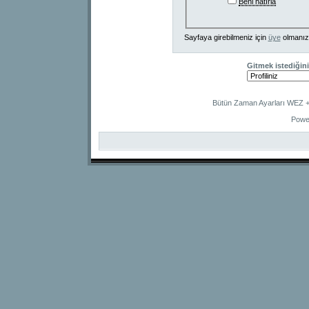
Beni hatırla
Sayfaya girebilmeniz için
üye
olmanız
Gitmek istediğini
Bütün Zaman Ayarları WEZ +2
Powe