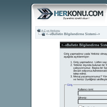
A-Z ye Herkonu
<--vBulletin Bilgilendirme Sistemi-->
<--vBulletin Bilgilendirme Sist
Giriş yapmadınız yada Yetkiniz olmay
aşağıda açıklanmıştır:
Giriş yapmadınız. Lütfen say
Yetkiniz dışında bulunan bi
çalışıyorsunuz. Başka bir S
devam ediyorsa Administratör
talep ediniz.
Mesaj yazamıyorsunuz? Yönetici
ve henüz Üyeliğinizi aktifleşti
Giriş
Kullanıcı ismi:
Şifreniz: