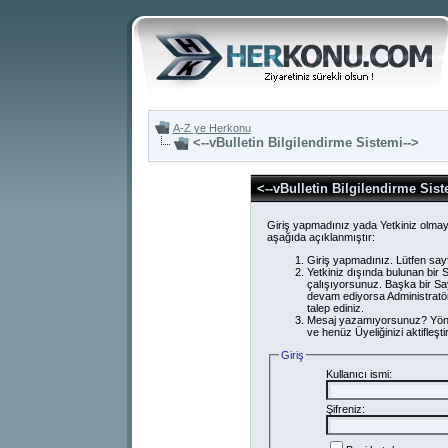
A-Z ye Herkonu
<--vBulletin Bilgilendirme Sistemi-->
<--vBulletin Bilgilendirme Sist
Giriş yapmadınız yada Yetkiniz olmay
aşağıda açıklanmıştır:
Giriş yapmadınız. Lütfen say
Yetkiniz dışında bulunan bi
çalışıyorsunuz. Başka bir S
devam ediyorsa Administratör
talep ediniz.
Mesaj yazamıyorsunuz? Yönetici
ve henüz Üyeliğinizi aktifleşti
Giriş
Kullanıcı ismi:
Şifreniz: