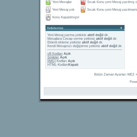
Yeni Mesajlar
Sıcak Konu yeni Mesaj yazılmış o
Yeni Mesaj yok
Sıcak Konu yeni Mesaj yazılmamış
Konu Kapatılmıştır
Yetkileriniz
Yeni Mesaj yazma yetkiniz
aktif değil
dir.
Mesajlara Cevap verme yetkiniz
aktif değil
dir.
Eklenti ekleme yetkiniz
aktif değil
dir.
Kendi Mesajınızı değiştirme yetkiniz
aktif değil
dir.
vB Kodları
Açık
Smileler
Açık
[IMG]
Kodları
Açık
HTML-Kodları
Kapalı
Bütün Zaman Ayarları WEZ +2
Powe