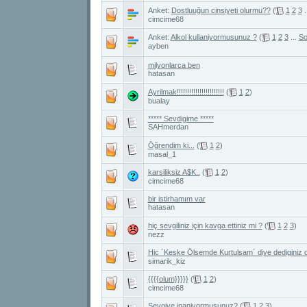
Anket:
Dostluuğun cinsiyeti olurmu??
(
1
2
3
.
cimcime68
Anket:
Alkol kullaniyormusunuz ?
(
1
2
3
...
So
ayben
milyonlarca ben
hatasan
Ayrilmak!!!!!!!!!!!!!!!!!!!!!!!
(
1
2
)
bualay
***** Sevdigime *****
SAHmerdan
Öğrendim ki...
(
1
2
)
masal_1
karsiliksiz A$K..
(
1
2
)
cimcime68
bir istirhamım var
hatasan
hiç sevgiliniz için kavga ettiniz mi ?
(
1
2
3
)
nezz
Hic ´Keske Ölsemde Kurtulsam´ diye dediginiz
simarik_kiz
{{{{olum}}}}}
(
1
2
)
cimcime68
Sevgiye inaniyormusunuz?
(
1
2
3
)