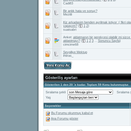
Cadi83
Bir anlık hata ve sonuç?
Mezitli
Kiz arkadasim benden ayrilmak istiyor :( fikri ol
yapayım?
(
1
2
)
suatsabri
Anket:
aldatmanın bir gerekçesi olabilir mi sizce
aldatılmayı?
(
1
2
3
...
Sonuncu Sayfa
)
cimcime68
Sevgiliye Mektup
ihtiras_
Gösteriliş ayarları
Gösterilen 1 den 20 ´e kadar. Toplam 59 Konu bulunmuştur.
Sıralama şekli
Sıralama ş
Yaş
Seçenekler
Bu Forumu okunmuş kabul et
Ana Forumu göster