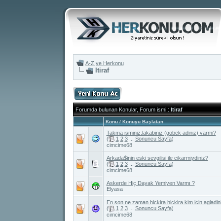
A-Z ye Herkonu
Itiraf
Forumda bulunan Konular, Forum ismi
:
Itiraf
Konu
/
Konuyu Başlatan
Takma isminiz.lakabiniz (gobek adiniz) varmi?
(
1
2
3
...
Sonuncu Sayfa
)
cimcime68
Arkada$inin eski sevgilisi ile cikarmiydiniz?
(
1
2
3
...
Sonuncu Sayfa
)
cimcime68
Askerde Hiç Dayak Yemiyen Varmı ?
Elyasa
En son ne zaman hickira hickira kim icin agladini
(
1
2
3
...
Sonuncu Sayfa
)
cimcime68