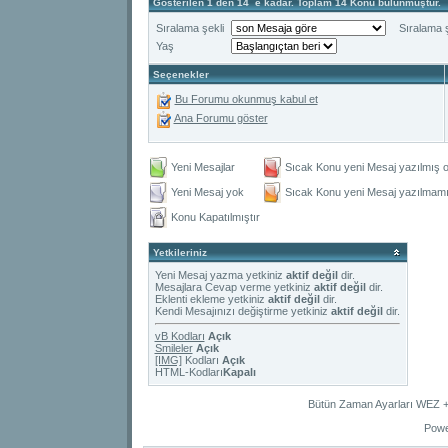
Gösterilen 1 den 14 ´e kadar. Toplam 14 Konu bulunmuştur.
Sıralama şekli
Sıralama ş
Yaş
Seçenekler
Bu Forumu okunmuş kabul et
Ana Forumu göster
Yeni Mesajlar
Sıcak Konu yeni Mesaj yazılmış o
Yeni Mesaj yok
Sıcak Konu yeni Mesaj yazılmamış
Konu Kapatılmıştır
Yetkileriniz
Yeni Mesaj yazma yetkiniz
aktif değil
dir.
Mesajlara Cevap verme yetkiniz
aktif değil
dir.
Eklenti ekleme yetkiniz
aktif değil
dir.
Kendi Mesajınızı değiştirme yetkiniz
aktif değil
dir.
vB Kodları
Açık
Smileler
Açık
[IMG]
Kodları
Açık
HTML-Kodları
Kapalı
Bütün Zaman Ayarları WEZ +2
Powe