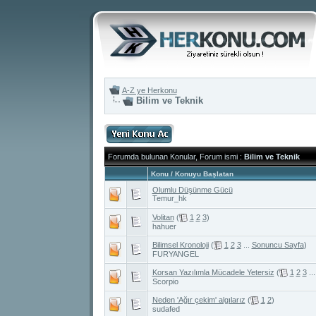
A-Z ye Herkonu
Bilim ve Teknik
Forumda bulunan Konular, Forum ismi
:
Bilim ve Teknik
Konu
/
Konuyu Başlatan
Olumlu Düşünme Gücü
Temur_hk
Volitan
(
1
2
3
)
hahuer
Bilimsel Kronoloji
(
1
2
3
...
Sonuncu Sayfa
)
FURYANGEL
Korsan Yazılımla Mücadele Yetersiz
(
1
2
3
..
Scorpio
Neden 'Ağır çekim' algılarız
(
1
2
)
sudafed