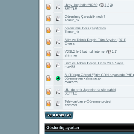
Uzayı keşfedin***8230;
(
1
2
3
)
BETTLE
Öğrenilmiş Çaresizlik nedir?
Temur_hk
öğrencimizi Ders çalıştırmak
Temur_hk
Bilim ve Teknik Dergisi Tüm Sayıları [2011]
Elyasa
VDSL2 ile 8 kat hızlı internet
(
1
2
)
shimmer
Bilim ve Teknik Dergisi Ocak 2009 Sayısı
mavi78
Bu Türkçe Görsel Eğitim CD'si sayesinde PHP
öğrenmeyen kalmayacak.
evakartal
UUİ de artık Japonlar da söz sahibi
BETTLE
Telekom'dan e-Öğrenme projesi
shimmer
Gösteriliş ayarları