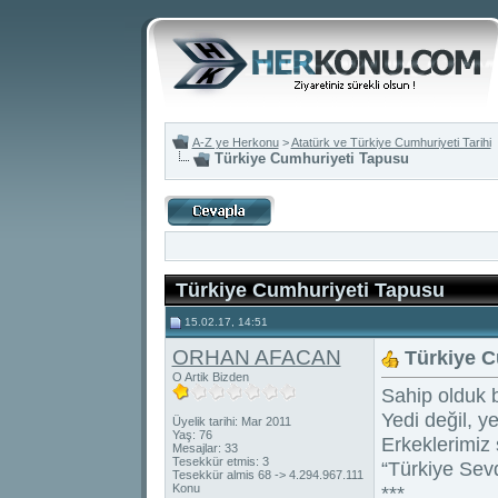
A-Z ye Herkonu
>
Atatürk ve Türkiye Cumhuriyeti Tarihi
Türkiye Cumhuriyeti Tapusu
Türkiye Cumhuriyeti Tapusu
15.02.17, 14:51
ORHAN AFACAN
Türkiye C
O Artik Bizden
Sahip olduk 
Yedi değil, y
Üyelik tarihi: Mar 2011
Yaş: 76
Erkeklerimiz 
Mesajlar: 33
Tesekkür etmis: 3
“Türkiye Sev
Tesekkür almis 68 -> 4.294.967.111
Konu
***