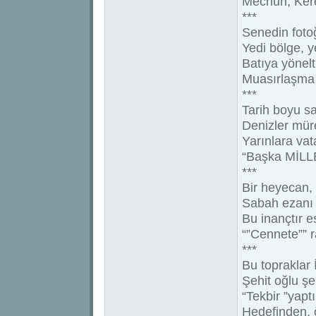
Mecnun, Kere
***
Senedin fotoğ
Yedi bölge, 
Batıya yönelti
Muasırlaşma 
***
Tarih boyu say
Denizler mür
Yarınlara vat
“Başka MİLL
***
Bir heyecan,
Sabah ezanı
Bu inançtır 
“”Cennete”” 
***
Bu topraklar 
Şehit oğlu ş
“Tekbir ”yaptı
Hedefinden, ö