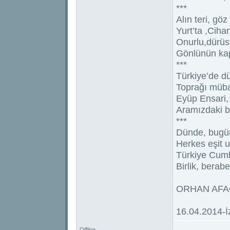
***
Alın teri, gö
Yurt’ta ,Cih
Onurlu,dürüs
Gönlünün ka
***
Türkiye’de d
Toprağı müba
Eyüp Ensari,
Aramızdaki b
***
Dünde, bugün
Herkes eşit u
Türkiye Cumh
Birlik, berabe
ORHAN AF
16.04.2014-İ
Offline