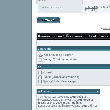
Tesekkür edenler:
colleenlf16
(17.07.22
(17.04.17)
«
öncek
Konuyu Toplam 1 Üye okuyor.
(0 Kayıtlı üye ve 
Seçenekler
Yazdırılabilir şekli göster
Sayfayı E-Mail olarak gönder
Stil
Normal
Hybrid-Şeklinde gösterime geç
Ağaç şeklinde gösterime geç
Yetkileriniz
Yeni Mesaj yazma yetkiniz
aktif değil
dir.
Mesajlara Cevap verme yetkiniz
aktif değil
dir.
Eklenti ekleme yetkiniz
aktif değil
dir.
Kendi Mesajınızı değiştirme yetkiniz
aktif değil
dir.