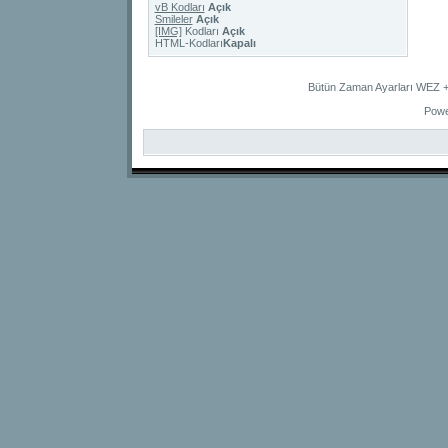
vB Kodları
Açık
Smileler
Açık
[IMG]
Kodları
Açık
HTML-Kodları
Kapalı
Bütün Zaman Ayarları WEZ +2
Powe