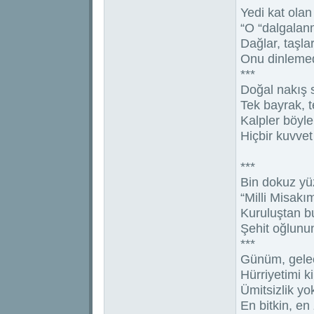
Yedi kat ola
“O “dalgalan
Dağlar, taşl
Onu dinlemed
***
Doğal nakış s
Tek bayrak, t
Kalpler böyle 
Hiçbir kuvve
***
Bin dokuz yü
“Milli Misakı
Kuruluştan bu
Şehit oğlunu
***
Günüm, gele
Hürriyetimi 
Ümitsizlik yo
En bitkin, en