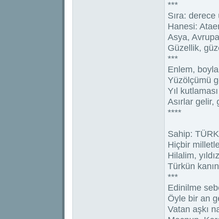
***
Sıra: derece ü
Hanesi: Atae
Asya, Avrupa
Güzellik, güz
***
Enlem, boyla
Yüzölçümü gö
Yıl kutlaması 
Asırlar gelir
****
Sahip: TÜRKİY
Hiçbir millet
Hilalim, yıld
Türkün kanın
***
Edinilme sebe
Öyle bir an g
Vatan aşkı nas