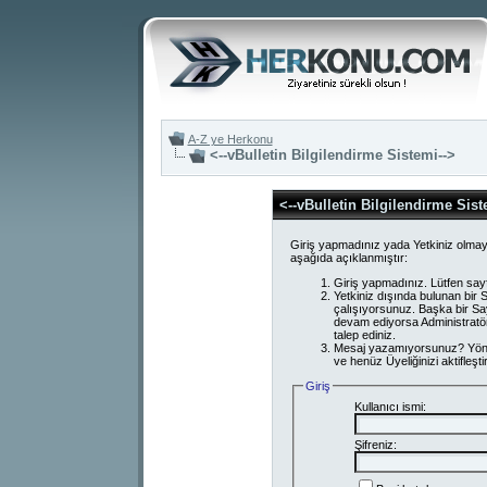
A-Z ye Herkonu
<--vBulletin Bilgilendirme Sistemi-->
<--vBulletin Bilgilendirme Sist
Giriş yapmadınız yada Yetkiniz olmay
aşağıda açıklanmıştır:
Giriş yapmadınız. Lütfen say
Yetkiniz dışında bulunan bi
çalışıyorsunuz. Başka bir S
devam ediyorsa Administratör
talep ediniz.
Mesaj yazamıyorsunuz? Yönetici
ve henüz Üyeliğinizi aktifleşti
Giriş
Kullanıcı ismi:
Şifreniz: