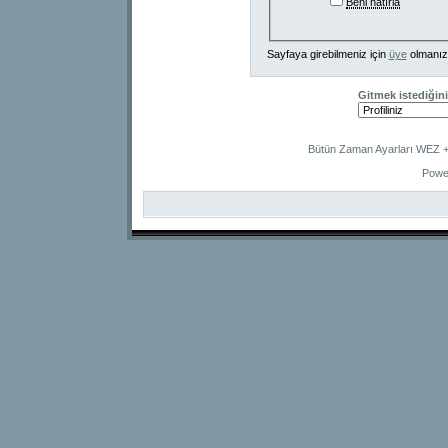
Beni hatırla
Sayfaya girebilmeniz için
üye
olmanız
Gitmek istediğini
Bütün Zaman Ayarları WEZ +2
Powe