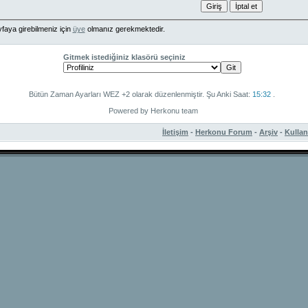
faya girebilmeniz için
üye
olmanız gerekmektedir.
Gitmek istediğiniz klasörü seçiniz
Bütün Zaman Ayarları WEZ +2 olarak düzenlenmiştir. Şu Anki Saat:
15:32
.
Powered by Herkonu team
İletişim
-
Herkonu Forum
-
Arşiv
-
Kulla