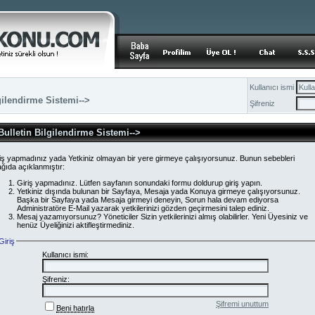
Kullanıcı ismi
gilendirme Sistemi-->
Şifreniz
Bulletin Bilgilendirme Sistemi-->
iş yapmadınız yada Yetkiniz olmayan bir yere girmeye çalışıyorsunuz. Bunun sebebleri
ğıda açıklanmıştır:
Giriş yapmadınız. Lütfen sayfanın sonundaki formu doldurup giriş yapın.
Yetkiniz dışında bulunan bir Sayfaya, Mesaja yada Konuya girmeye çalışıyorsunuz.
Başka bir Sayfaya yada Mesaja girmeyi deneyin, Sorun hala devam ediyorsa
Administratöre E-Mail yazarak yetkilerinizi gözden geçirmesini talep ediniz.
Mesaj yazamıyorsunuz? Yöneticiler Sizin yetkilerinizi almış olabilirler. Yeni Üyesiniz ve
henüz Üyeliğinizi aktifleştirmediniz.
Giriş
Kullanıcı ismi:
Şifreniz:
Şifremi unuttum
Beni hatırla