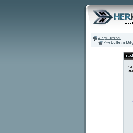
A-Z ye Herkonu
<--vBulletin Bil
<--v
Gir
aşa