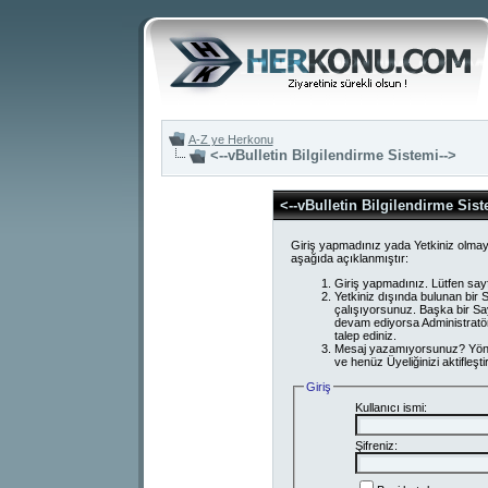
A-Z ye Herkonu
<--vBulletin Bilgilendirme Sistemi-->
<--vBulletin Bilgilendirme Sist
Giriş yapmadınız yada Yetkiniz olmay
aşağıda açıklanmıştır:
Giriş yapmadınız. Lütfen say
Yetkiniz dışında bulunan bi
çalışıyorsunuz. Başka bir S
devam ediyorsa Administratör
talep ediniz.
Mesaj yazamıyorsunuz? Yönetici
ve henüz Üyeliğinizi aktifleşti
Giriş
Kullanıcı ismi:
Şifreniz: