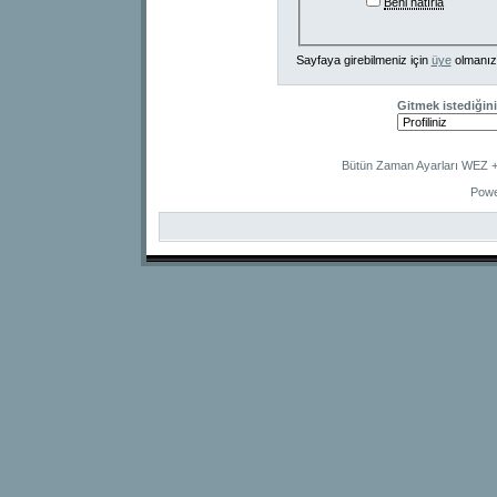
Beni hatırla
Sayfaya girebilmeniz için
üye
olmanız
Gitmek istediğini
Bütün Zaman Ayarları WEZ +2
Powe