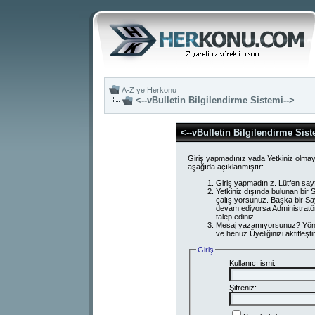
A-Z ye Herkonu
<--vBulletin Bilgilendirme Sistemi-->
<--vBulletin Bilgilendirme Sist
Giriş yapmadınız yada Yetkiniz olmay
aşağıda açıklanmıştır:
Giriş yapmadınız. Lütfen say
Yetkiniz dışında bulunan bi
çalışıyorsunuz. Başka bir S
devam ediyorsa Administratör
talep ediniz.
Mesaj yazamıyorsunuz? Yönetici
ve henüz Üyeliğinizi aktifleşti
Giriş
Kullanıcı ismi:
Şifreniz: