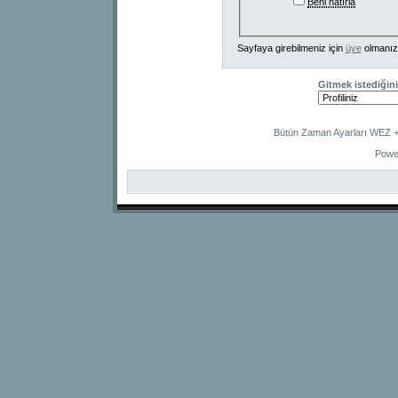
Beni hatırla
Sayfaya girebilmeniz için
üye
olmanız
Gitmek istediğini
Bütün Zaman Ayarları WEZ +2
Powe