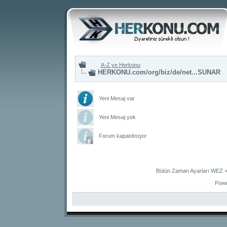
A-Z ye Herkonu
HERKONU.com/org/biz/de/net...SUNAR
Yeni Mesaj var
Yeni Mesaj yok
Forum kapatılmıştır
Bütün Zaman Ayarları WEZ +2
Powe