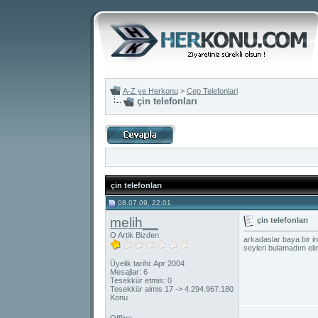
A-Z ye Herkonu
>
Cep Telefonlari
çin telefonları
çin telefonları
08.07.09, 22:01
melih__
çin telefonları
O Artik Bizden
arkadaslar baya bir i
seyleri bulamadım eli
Üyelik tarihi: Apr 2004
Mesajlar: 6
Tesekkür etmis: 0
Tesekkür almis 17 -> 4.294.967.180
Konu