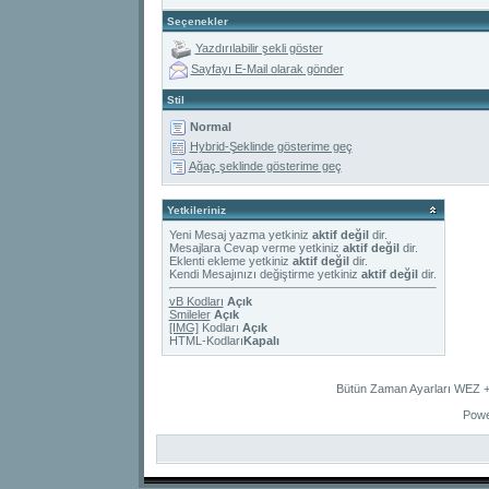
Seçenekler
Yazdırılabilir şekli göster
Sayfayı E-Mail olarak gönder
Stil
Normal
Hybrid-Şeklinde gösterime geç
Ağaç şeklinde gösterime geç
Yetkileriniz
Yeni Mesaj yazma yetkiniz
aktif değil
dir.
Mesajlara Cevap verme yetkiniz
aktif değil
dir.
Eklenti ekleme yetkiniz
aktif değil
dir.
Kendi Mesajınızı değiştirme yetkiniz
aktif değil
dir.
vB Kodları
Açık
Smileler
Açık
[IMG]
Kodları
Açık
HTML-Kodları
Kapalı
Bütün Zaman Ayarları WEZ +2
Powe