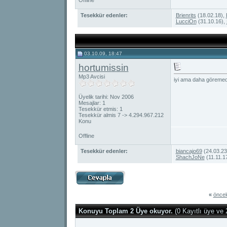
Offline
Tesekkür edenler:
Brienrits
(18.02.18),
LucciOn
(31.10.16),
03.10.09, 18:47
hortumissin
Mp3 Avcisi
iyi ama daha göreme
Üyelik tarihi: Nov 2006
Mesajlar: 1
Tesekkür etmis: 1
Tesekkür almis 7 -> 4.294.967.212
Konu
Offline
Tesekkür edenler:
biancajo69
(24.03.23
ShachJoNe
(11.11.1
«
öncek
Konuyu Toplam 2 Üye okuyor.
(0 Kayıtlı üye ve 