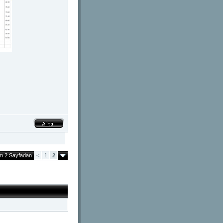
am 2 Sayfadan
<
1
2