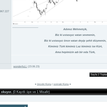
.967.227
__________________
Adımız Mehmetçik,
Biz ki ustasıyız vatan sevmenin,
Biz ki ustasıyız önce vatan deyip şehit düşmenin,
Kimimiz Türk kimimiz Laz kimimiz ise Kürt,
Ama hepimizin adı bir oda Türk,
wonderfuLL
(23.06.23)
Sayfa 2 Topl
«
önceki Konu
|
sonraki Konu
»
 okuyor.
(0 Kayıtlı üye ve 1 Misafir)