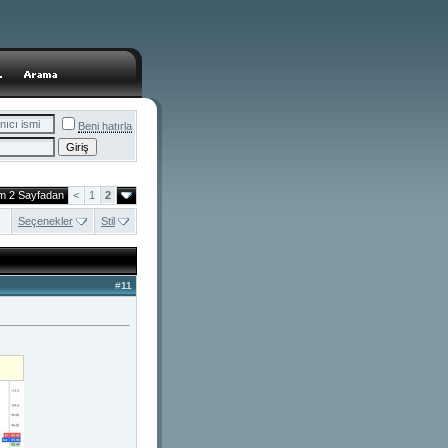
Beni hatırla
am 2 Sayfadan
<
1
2
Seçenekler
Stil
#
11