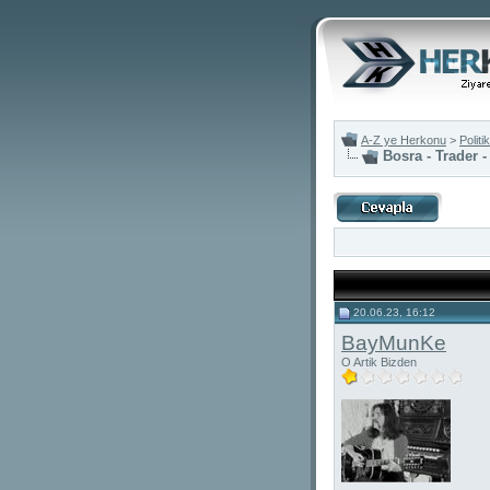
A-Z ye Herkonu
>
Polit
Bosra - Trader -
20.06.23, 16:12
BayMunKe
O Artik Bizden