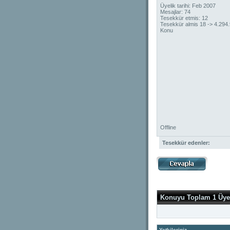
Üyelik tarihi: Feb 2007
Mesajlar: 74
Tesekkür etmis: 12
Tesekkür almis 18 -> 4.294
Konu
Offline
Tesekkür edenler:
Konuyu Toplam 1 Üye
Yetkileriniz