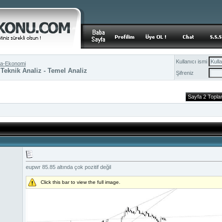
Kullanıcı ismi
ika-Ekonomi
 Teknik Analiz - Temel Analiz
Şifreniz
Sayfa 2 Topl
eupwr 85.85 altında çok pozitif değil
Click this bar to view the full image.