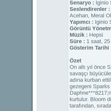
Senaryo :
Iginio
Seslendirenler :
Acehan, Meral Ol
Yapımcı :
Iginio 
Görüntü Yönetm
Müzik :
Hepsi
Süre :
1 saat, 25
Gösterim Tarihi 
Özet
On altı yıl önce 
savaşçı büyücüler
adına kurban etti
gezegeni Sparks 
Daphne***8217;ni
kurtulur. Bloom d
tarafından, sırada