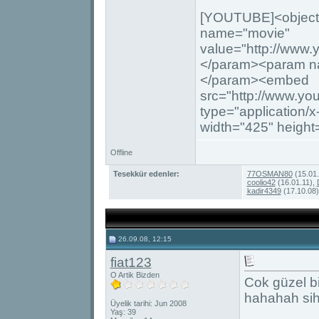
[YOUTUBE]<object 
name="movie"
value="http://www
</param><param na
</param><embed
src="http://www.y
type="application/x
width="425" heigh
Offline
Tesekkür edenler:
77OSMAN80
(15.01
coolio42
(16.01.11),
kadir4349
(17.10.08
26.09.08, 12:15
fiat123
O Artik Bizden
Cok güzel bi
hahahah sihi
Üyelik tarihi: Jun 2008
Yaş: 39