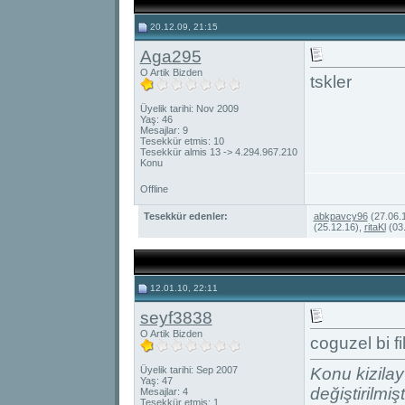
20.12.09, 21:15
Aga295
O Artik Bizden
tskler
Üyelik tarihi: Nov 2009
Yaş: 46
Mesajlar: 9
Tesekkür etmis: 10
Tesekkür almis 13 -> 4.294.967.210
Konu
Offline
Tesekkür edenler:
abkpavcy96
(27.06.
(25.12.16),
ritaKl
(03.
12.01.10, 22:11
seyf3838
O Artik Bizden
coguzel bi f
Üyelik tarihi: Sep 2007
Konu kizilay
Yaş: 47
değiştirilmişti
Mesajlar: 4
Tesekkür etmis: 1