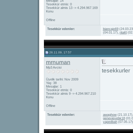
Mesajlar: 14
Tesekkür etmis: 0
Tesekkür almis 13 -> 4.294.967.169
Konu
Offline
Tesekkür edenler:
biancajo69
(24.03.23
(04.01.17),
ritaKl
(02.
26.11.09, 17:57
mrnuman
Mp3 Avcisi
tesekkurler
Üyelik tarihi: Nov 2009
Yaş: 38
Mesajlar: 1
Tesekkür etmis: 0
Tesekkür almis 9 -> 4.294.967.210
Konu
Offline
Tesekkür edenler:
awaghow
(21.10.17)
genevievebk18
(01.0
yapedbah
(07.05.17)