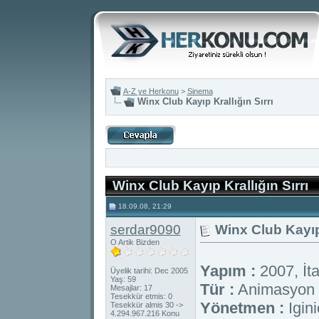
A-Z ye Herkonu
>
Sinema
Winx Club Kayıp Krallığın Sırrı
Winx Club Kayıp Krallığın Sırrı
18.09.08, 21:29
serdar9090
Winx Club Kayıp 
O Artik Bizden
Yapım :
2007, İta
Üyelik tarihi: Dec 2005
Yaş: 59
Tür :
Animasyon / 
Mesajlar: 17
Tesekkür etmis: 0
Yönetmen :
Igini
Tesekkür almis 30 ->
4.294.967.216 Konu