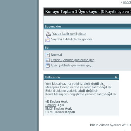
«
öncek
Konuyu Toplam 1 Üye okuyor.
(0 Kayıtlı üye ve 
Seçenekler
Yazdırılabilir şekli göster
Sayfayı E-Mail olarak gönder
Stil
Normal
Hybrid-Şeklinde gösterime geç
Ağaç şeklinde gösterime geç
Yetkileriniz
Yeni Mesaj yazma yetkiniz
aktif değil
dir.
Mesajlara Cevap verme yetkiniz
aktif değil
dir.
Eklenti ekleme yetkiniz
aktif değil
dir.
Kendi Mesajınızı değiştirme yetkiniz
aktif değil
dir.
vB Kodları
Açık
Smileler
Açık
[IMG]
Kodları
Açık
HTML-Kodları
Kapalı
Bütün Zaman Ayarları WEZ +2