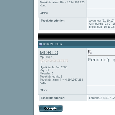
Tesekkür almis 18 -> 4.294.967.225
Konu
Offline
Tesekkür edenler:
awaghow
(21.10.17)
Grimbolldib
(23.07.1
MojokBlub
(10.11.16
12.02.21, 09:06
MORTO
Mp3 Avcisi
Fena değil 
Üyelik tarihi: Jun 2003
Yaş: 41
Mesajlar: 3
Tesekkür etmis: 2
Tesekkür almis 4 -> 4.294.967.233
Konu
Offline
Tesekkür edenler:
colleenlf16
(15.07.22