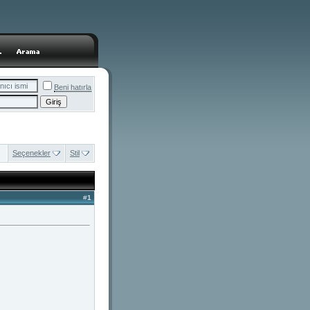
Beni hatırla
Seçenekler
Stil
#
1