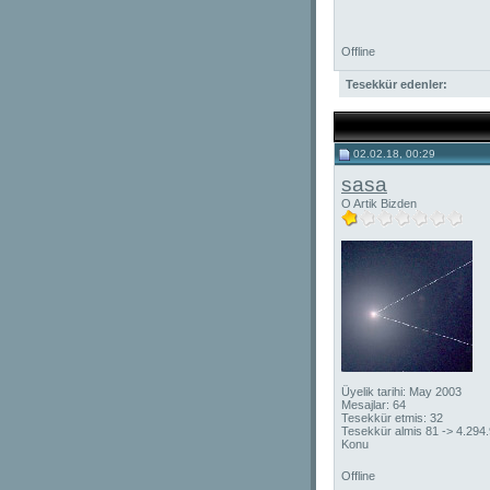
Offline
Tesekkür edenler:
02.02.18, 00:29
sasa
O Artik Bizden
Üyelik tarihi: May 2003
Mesajlar: 64
Tesekkür etmis: 32
Tesekkür almis 81 -> 4.294
Konu
Offline