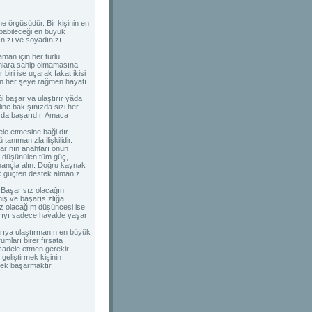
e örgüsüdür. Bir kişinin en
apabileceği en büyük
ınızı ve soyadınızı
aman için her türlü
kânlara sahip olmamasına
biri ise uçarak fakat ikisi
sin her şeye rağmen hayatı
ği başarıya ulaştırır yâda
ine bakışınızda sizi her
 da başarıdır. Amaca
le etmesine bağlıdır.
nımanızla ilişkilidir.
arının anahtarı onun
da düşünülen tüm güç,
inançla alın. Doğru kaynak
ük güçten destek almanızı
Başarısız olacağını
iş ve başarısızlığa
sız olacağım düşüncesi ise
rıyı sadece hayalde yaşar
rıya ulaştırmanın en büyük
mları birer fırsata
cadele etmen gerekir
geliştirmek kişinin
mek başarmaktır.