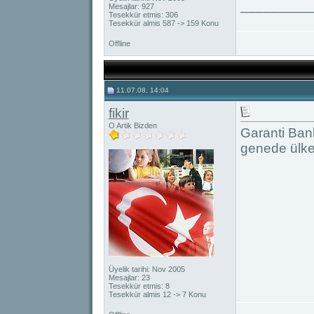
_________
Mesajlar: 927
Tesekkür etmis: 306
Tesekkür almis 587 -> 159 Konu
Offline
11.07.08, 14:04
fikir
O Artik Bizden
Garanti Ban
genede ülke
Üyelik tarihi: Nov 2005
Mesajlar: 23
Tesekkür etmis: 8
Tesekkür almis 12 -> 7 Konu