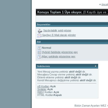
«
öncek
Konuyu Toplam 1 Üye okuyor.
(0 Kayıtlı üye ve 
Seçenekler
Yazdırılabilir şekli göster
Sayfayı E-Mail olarak gönder
Stil
Normal
Hybrid-Şeklinde gösterime geç
Ağaç şeklinde gösterime geç
Yetkileriniz
Yeni Mesaj yazma yetkiniz
aktif değil
dir.
Mesajlara Cevap verme yetkiniz
aktif değil
dir.
Eklenti ekleme yetkiniz
aktif değil
dir.
Kendi Mesajınızı değiştirme yetkiniz
aktif değil
dir.
vB Kodları
Açık
Smileler
Açık
[IMG]
Kodları
Açık
HTML-Kodları
Kapalı
Bütün Zaman Ayarları WEZ +2