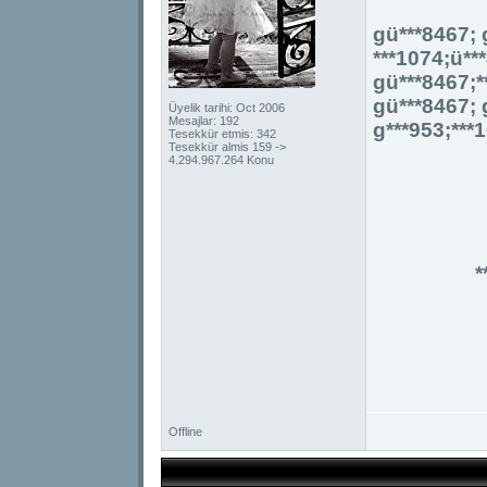
gü***8467; 
***1074;ü**
gü***8467;*
gü***8467; 
Üyelik tarihi: Oct 2006
Mesajlar: 192
g***953;***1
Tesekkür etmis: 342
Tesekkür almis 159 ->
4.294.967.264 Konu
*
Offline