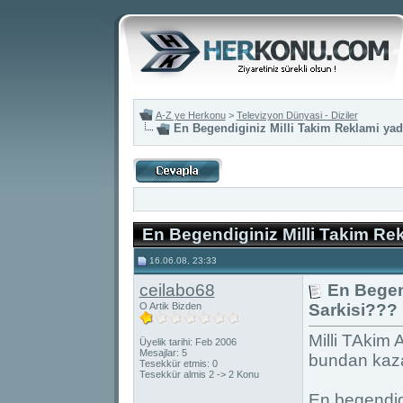
A-Z ye Herkonu
>
Televizyon Dünyasi - Diziler
En Begendiginiz Milli Takim Reklami yad
En Begendiginiz Milli Takim Re
16.06.08, 23:33
ceilabo68
En Begen
O Artik Bizden
Sarkisi???
Milli TAkim
Üyelik tarihi: Feb 2006
Mesajlar: 5
bundan kaza
Tesekkür etmis: 0
Tesekkür almis 2 -> 2 Konu
En begendig