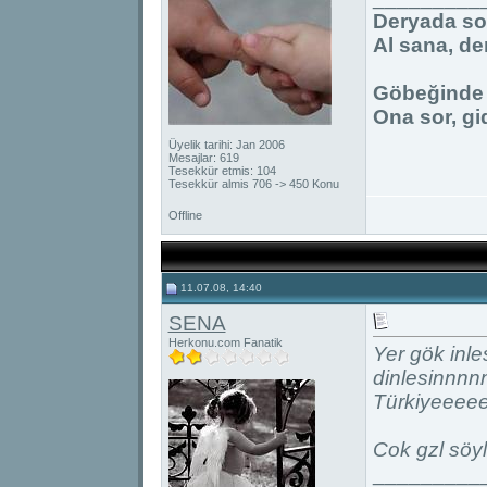
Deryada so
Al sana, d
Göbeğinde y
Ona sor, gi
Üyelik tarihi: Jan 2006
Mesajlar: 619
Tesekkür etmis: 104
Tesekkür almis 706 -> 450 Konu
Offline
11.07.08, 14:40
SENA
Herkonu.com Fanatik
Yer gök inle
dinlesinnnn
Türkiyeeeee
Cok gzl söy
_________