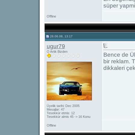
süper yapmi
Offline
26.06.08, 13:17
ugur79
O Artik Bizden
Bence de Ülk
bir reklam. 
dikkaleri çe
Üyelik tarihi: Dec 2005
Mesajlar: 47
Tesekkür etmis: 12
Tesekkür almis 45 -> 16 Konu
Offline