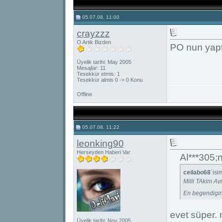
05.07.08, 11:00
crayzzz
O Artik Bizden
PO nun yaptı
Üyelik tarihi: May 2005
Mesajlar: 11
Tesekkür etmis: 1
Tesekkür almis 0 -> 0 Konu
Offline
05.07.08, 11:22
leonking90
Herseyden Haberi Var
Al***305;n
ceilabo68
´isi
Milli TAkim A
En begendigin
evet süper. 
Üyelik tarihi: Nov 2005