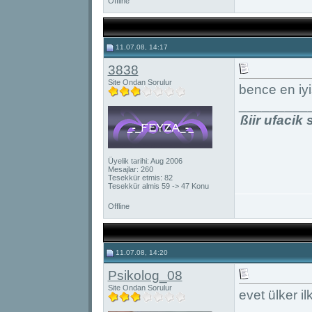
Offline
11.07.08, 14:17
3838
Site Ondan Sorulur
bence en iyi
_________
ßiir ufacik
Üyelik tarihi: Aug 2006
Mesajlar: 260
Tesekkür etmis: 82
Tesekkür almis 59 -> 47 Konu
Offline
11.07.08, 14:20
Psikolog_08
Site Ondan Sorulur
evet ülker i
_________