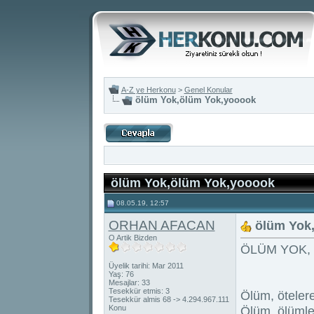
A-Z ye Herkonu
>
Genel Konular
ölüm Yok,ölüm Yok,yooook
ölüm Yok,ölüm Yok,yooook
08.05.19, 12:57
ORHAN AFACAN
ölüm Yok
O Artik Bizden
ÖLÜM YOK,
Üyelik tarihi: Mar 2011
Yaş: 76
Mesajlar: 33
Tesekkür etmis: 3
Ölüm, ötelere 
Tesekkür almis 68 -> 4.294.967.111
Konu
Ölüm, ölümle r