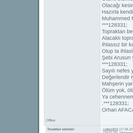
Olacağı kesin 
Hazırla kend
Muhammed Mu
***128331;
Topraktan bed
Alacaklı topra
İhlassız bir k
Olup ta ihlaslı
Şebi Arusun 
***128331;
Sayılı nefes 
Değerlendir iy
Mahşerin yarg
Ölüm yok, ölü
Ya cehennemd
.***128331;
Orhan AFACA
Offline
Tesekkür edenler:
colleenlf16
(27.06.22
(23.07.22),
Victorwe