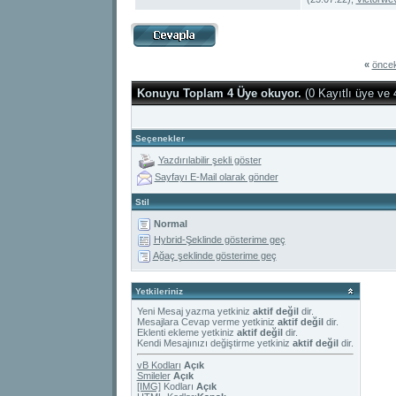
«
öncek
Konuyu Toplam 4 Üye okuyor.
(0 Kayıtlı üye ve 
Seçenekler
Yazdırılabilir şekli göster
Sayfayı E-Mail olarak gönder
Stil
Normal
Hybrid-Şeklinde gösterime geç
Ağaç şeklinde gösterime geç
Yetkileriniz
Yeni Mesaj yazma yetkiniz
aktif değil
dir.
Mesajlara Cevap verme yetkiniz
aktif değil
dir.
Eklenti ekleme yetkiniz
aktif değil
dir.
Kendi Mesajınızı değiştirme yetkiniz
aktif değil
dir.
vB Kodları
Açık
Smileler
Açık
[IMG]
Kodları
Açık