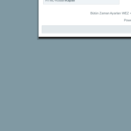
HTML-Kodları
Kapalı
Bütün Zaman Ayarları WEZ +2
Powe