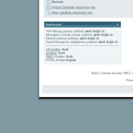
Normal
Hybrid-Şeklinde gösterime geç
Ağaç şeklinde gösterime geç
Yetkileriniz
Yeni Mesaj yazma yetkiniz
aktif değil
dir.
Mesajlara Cevap verme yetkiniz
aktif değil
dir.
Eklenti ekleme yetkiniz
aktif değil
dir.
Kendi Mesajınızı değiştirme yetkiniz
aktif değil
dir.
vB Kodları
Açık
Smileler
Açık
[IMG]
Kodları
Açık
HTML-Kodları
Kapalı
Bütün Zaman Ayarları WEZ +2
Powe