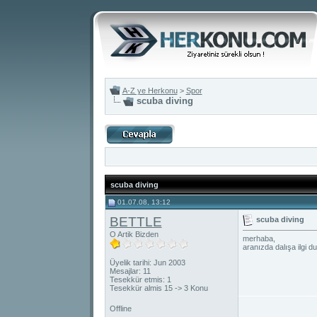
A-Z ye Herkonu
>
Spor
scuba diving
scuba diving
01.07.08, 13:12
BETTLE
scuba diving
O Artik Bizden
merhaba,
aranızda dalışa ilgi d
Üyelik tarihi: Jun 2003
Mesajlar: 11
Tesekkür etmis: 1
Tesekkür almis 15 -> 3 Konu
Offline