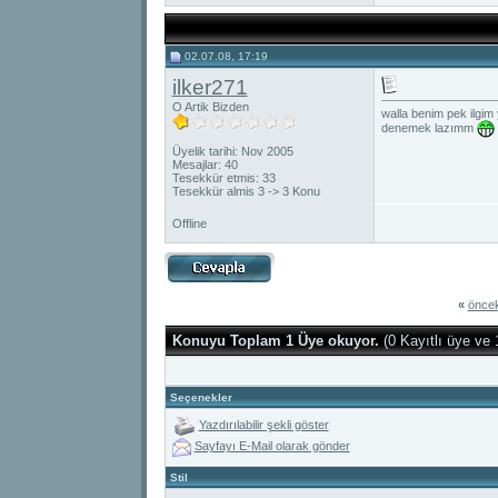
02.07.08, 17:19
ilker271
O Artik Bizden
walla benim pek ilgim 
denemek lazımm
Üyelik tarihi: Nov 2005
Mesajlar: 40
Tesekkür etmis: 33
Tesekkür almis 3 -> 3 Konu
Offline
«
öncek
Konuyu Toplam 1 Üye okuyor.
(0 Kayıtlı üye ve 
Seçenekler
Yazdırılabilir şekli göster
Sayfayı E-Mail olarak gönder
Stil