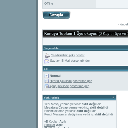
Offline
«
öncek
Konuyu Toplam 1 Üye okuyor.
(0 Kayıtlı üye ve 
Seçenekler
Yazdırılabilir şekli göster
Sayfayı E-Mail olarak gönder
Stil
Normal
Hybrid-Şeklinde gösterime geç
Ağaç şeklinde gösterime geç
Yetkileriniz
Yeni Mesaj yazma yetkiniz
aktif değil
dir.
Mesajlara Cevap verme yetkiniz
aktif değil
dir.
Eklenti ekleme yetkiniz
aktif değil
dir.
Kendi Mesajınızı değiştirme yetkiniz
aktif değil
dir.
vB Kodları
Açık
Smileler
Açık