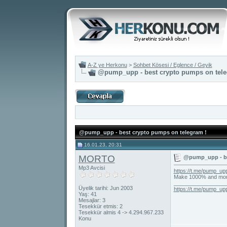
A-Z ye Herkonu
>
Sohbet Kösesi / Eglence / Geyik
@pump_upp - best crypto pumps on tele
@pump_upp - best crypto pumps on telegram !
16.01.23, 20:31
MORTO
@pump_upp - be
Mp3 Avcisi
https://t.me/pump_up
Make 1000% and more
_________________
Üyelik tarihi: Jun 2003
https://t.me/pump_up
Yaş: 41
Mesajlar: 3
Tesekkür etmis: 2
Tesekkür almis 4 -> 4.294.967.233
Konu