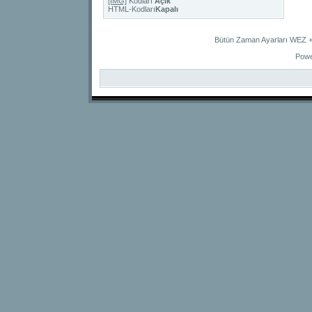
[IMG]
Kodları
Açık
HTML-Kodları
Kapalı
Bütün Zaman Ayarları WEZ +2
Powe