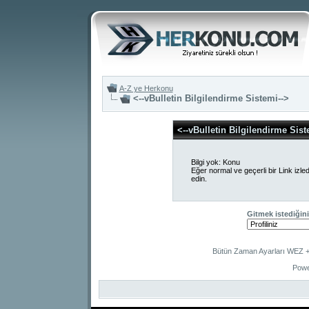
A-Z ye Herkonu
<--vBulletin Bilgilendirme Sistemi-->
<--vBulletin Bilgilendirme Sist
Bilgi yok: Konu
Eğer normal ve geçerli bir Link izle
edin.
Gitmek istediğini
Bütün Zaman Ayarları WEZ +2
Powe