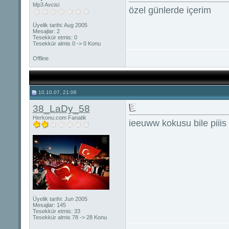
Mp3 Avcisi
özel günlerde içerim
Üyelik tarihi: Aug 2005
Mesajlar: 2
Tesekkür etmis: 0
Tesekkür almis 0 -> 0 Konu
Offline
10.10.07, 21:06
38_LaDy_58
Herkonu.com Fanatik
ieeuww kokusu bile piiis
Üyelik tarihi: Jun 2005
Mesajlar: 145
Tesekkür etmis: 33
Tesekkür almis 78 -> 28 Konu