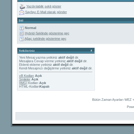
Yazdırılabilir şekli göster
Sayfayı E-Mail olarak gönder
Stil
Normal
Hybrid-Şeklinde gösterime geç
Ağaç şeklinde gösterime geç
Yetkileriniz
Yeni Mesaj yazma yetkiniz
aktif değil
dir.
Mesajlara Cevap verme yetkiniz
aktif değil
dir.
Eklenti ekleme yetkiniz
aktif değil
dir.
Kendi Mesajınızı değiştirme yetkiniz
aktif değil
dir.
vB Kodları
Açık
Smileler
Açık
[IMG]
Kodları
Açık
HTML-Kodları
Kapalı
Bütün Zaman Ayarları WEZ +2
Powe