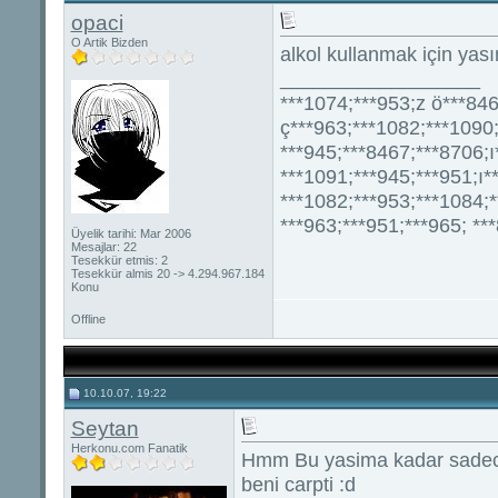
opaci
O Artik Bizden
alkol kullanmak için ya
__________________
***1074;***953;z ö***846
ç***963;***1082;***1090;
***945;***8467;***8706;ı
***1091;***945;***951;ı*
***1082;***953;***1084;
***963;***951;***965; **
Üyelik tarihi: Mar 2006
Mesajlar: 22
Tesekkür etmis: 2
Tesekkür almis 20 -> 4.294.967.184
Konu
Offline
10.10.07, 19:22
Seytan
Herkonu.com Fanatik
Hmm Bu yasima kadar sadece
beni carpti :d