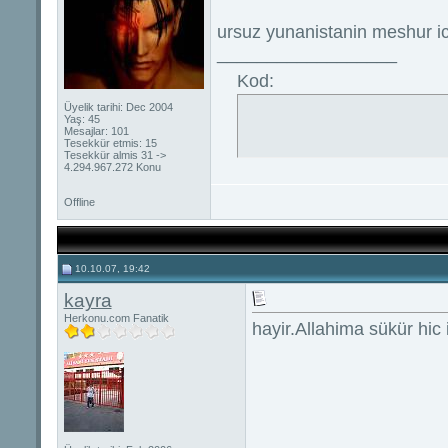
ursuz yunanistanin meshur i
__________________
Kod:
Üyelik tarihi: Dec 2004
Yaş: 45
Mesajlar: 101
Tesekkür etmis: 15
Tesekkür almis 31 ->
4.294.967.272 Konu
Offline
10.10.07, 19:42
kayra
Herkonu.com Fanatik
hayir.Allahima sükür hi