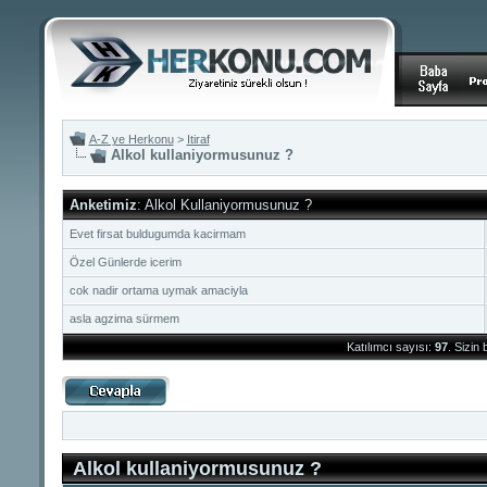
A-Z ye Herkonu
>
Itiraf
Alkol kullaniyormusunuz ?
Anketimiz
: Alkol Kullaniyormusunuz ?
Evet firsat buldugumda kacirmam
Özel Günlerde icerim
cok nadir ortama uymak amaciyla
asla agzima sürmem
Katılımcı sayısı:
97
. Sizin
Alkol kullaniyormusunuz ?