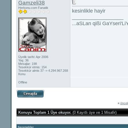
Gamzeli38
Herkonu.com Fanatik
kesinlikle hayir
__________________
...aSLan qißi GaYseri'LiY
Üyelik tarihi: Apr 2006
Yaş: 36
Mesajlar: 198
Tesekkür etmis: 154
Tesekkür almis 37 -> 4.294.967.268
Konu
Offline
«
öncek
Konuyu Toplam 1 Üye okuyor.
(0 Kayıtlı üye ve 1 Misafir)
Seçenekler