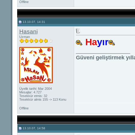
Offline
13.10.07, 14:31
Hasani
Uzman
Ha
yır
__________________
Güveni geliştirmek yıll
Üyelik tarihi: Mar 2004
Mesajlar: 4.727
Tesekkür etmis: 32
Tesekkür almis 155 -> 113 Konu
Offline
13.10.07, 14:58