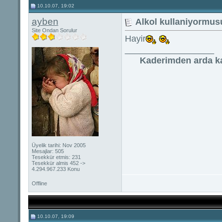
10.10.07, 19:02
ayben
Alkol kullaniyormus
Site Ondan Sorulur
Hayir
__________________
Kaderimden arda ka
Üyelik tarihi: Nov 2005
Mesajlar: 505
Tesekkür etmis: 231
Tesekkür almis 452 ->
4.294.967.233 Konu
Offline
10.10.07, 19:09