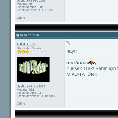
Üyelik tarihi: Feb 2006
Mesajlar: 95
Tesekkür etmis: 119
Tesekkür almis 14 -> 7 Konu
Offline
10.10.07, 20:02
murat_n
Site Ondan Sorulur
hayır
__________________
murtiotesi
Yüksek Türk! Senin için 
M.K.ATATÜRK
Üyelik tarihi: Jun 2005
Mesajlar: 912
Tesekkür etmis: 11
Tesekkür almis 98 -> 19 Konu
Offline