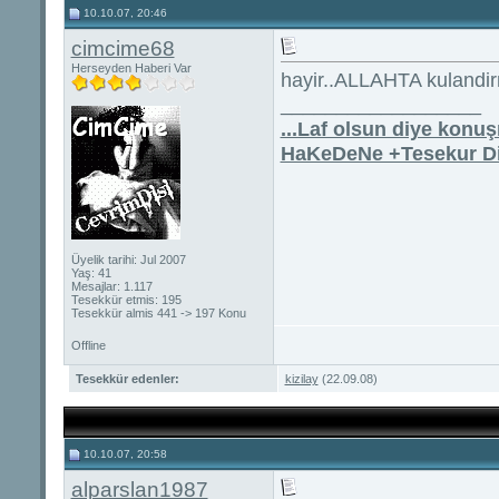
10.10.07, 20:46
cimcime68
Herseyden Haberi Var
hayir..ALLAHTA kulandirma
__________________
...Laf olsun diye konu
HaKeDeNe +Tesekur D
Üyelik tarihi: Jul 2007
Yaş: 41
Mesajlar: 1.117
Tesekkür etmis: 195
Tesekkür almis 441 -> 197 Konu
Offline
Tesekkür edenler:
kizilay
(22.09.08)
10.10.07, 20:58
alparslan1987