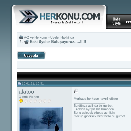
A-Z ye Herkonu
>
Üyeler Hakkinda
Eski üyeler Buluşuyoruz.....!!!!!
16.01.21, 16:51
alatoo
O Artik Bizden
Merhaba herkese hayırlı günler
__________________
Bu dünya aslinda bir gurbet,
Ezelden ayriyiz biz bilmeden
Sonu gelecek elbette ayriligin
Göcüp gidersek biter belki bu gurbet