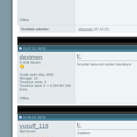
Offline
Tesekkür edenler:
Victorwev
(07.10.21)
15.07.23, 08:52
dextmen
O Artik Bizden
forumlar bana eski anıları hatırlatıyor :
Üyelik tarihi: May 2005
Mesajlar: 10
Tesekkür etmis: 0
Tesekkür almis 4 -> 4.294.967.266
Konu
Offline
10.09.23, 09:51
yusuff_118
Mp3 Avcisi
Geldimm