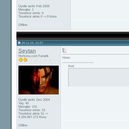
Üyelik tarihi: Feb 2006
Mesajlar: 1
Tesekkür etmis: 0
Tesekkür almis 0 -> 0 Konu
Offline
28.11.24, 22:07
Seytan
Herkonu.com Fanatik
Hmm
__________________
Kod:
Üyelik tarihi: Dec 2004
Yaş: 45
Mesajlar: 101
Tesekkür etmis: 15
Tesekkür almis 31 ->
4.294.967.272 Konu
Offline