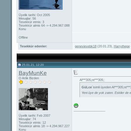
Üyelik tarihi: Oct 2005
Mesajlar: 56
Tesekkür etmis: 3
Tesekkür almis 64 -> 4.294.967.088
Konu
Offline
Tesekkür edenler:
genevievebk18
(20.01.23),
Harrythepe
25.01.21, 12:20
BayMunKe
O Artik Bizden
Al***305;nt***305;:
GüLce
´isimli üyeden Al***305;nt**
Yeni üye de yok zaten. Eskiler de 
__________________
Üyelik tarihi: Feb 2007
Mesajlar: 74
Tesekkür etmis: 12
Tesekkür almis 18 -> 4.294.967.227
Konu