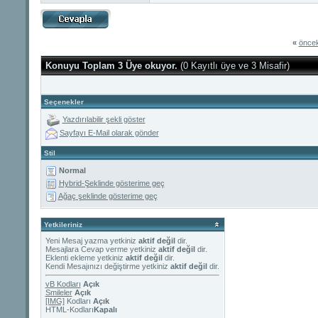
«
öncek
Konuyu Toplam 3 Üye okuyor.
(0 Kayıtlı üye ve 3 Misafir)
Seçenekler
Yazdırılabilir şekli göster
Sayfayı E-Mail olarak gönder
Stil
Normal
Hybrid-Şeklinde gösterime geç
Ağaç şeklinde gösterime geç
Yetkileriniz
Yeni Mesaj yazma yetkiniz
aktif değil
dir.
Mesajlara Cevap verme yetkiniz
aktif değil
dir.
Eklenti ekleme yetkiniz
aktif değil
dir.
Kendi Mesajınızı değiştirme yetkiniz
aktif değil
dir.
vB Kodları
Açık
Smileler
Açık
[IMG]
Kodları
Açık
HTML-Kodları
Kapalı