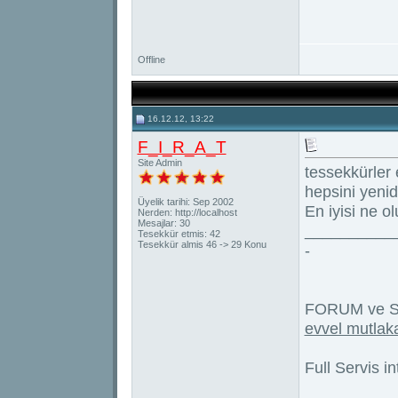
Offline
16.12.12, 13:22
F_I_R_A_T
Site Admin
tessekkürler
hepsini yenid
Üyelik tarihi: Sep 2002
En iyisi ne ol
Nerden: http://localhost
Mesajlar: 30
__________
Tesekkür etmis: 42
Tesekkür almis 46 -> 29 Konu
-
FORUM ve S
evvel mutlak
Full Servis 