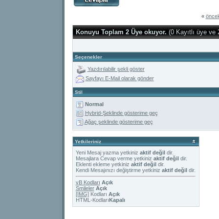
«
öncek
Konuyu Toplam 2 Üye okuyor.
(0 Kayıtlı üye ve 
Seçenekler
Yazdırılabilir şekli göster
Sayfayı E-Mail olarak gönder
Stil
Normal
Hybrid-Şeklinde gösterime geç
Ağaç şeklinde gösterime geç
Yetkileriniz
Yeni Mesaj yazma yetkiniz
aktif değil
dir.
Mesajlara Cevap verme yetkiniz
aktif değil
dir.
Eklenti ekleme yetkiniz
aktif değil
dir.
Kendi Mesajınızı değiştirme yetkiniz
aktif değil
dir.
vB Kodları
Açık
Smileler
Açık
[IMG]
Kodları
Açık
HTML-Kodları
Kapalı