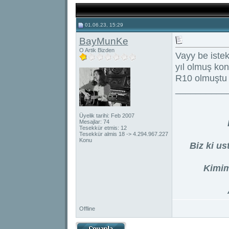
01.06.23, 15:29
BayMunKe
O Artik Bizden
Vayy be iste
yıl olmuş kon
R10 olmuştu 
__________
Üyelik tarihi: Feb 2007
Mesajlar: 74
Tesekkür etmis: 12
Tesekkür almis 18 -> 4.294.967.227
Konu
Biz ki us
Kimim
Offline