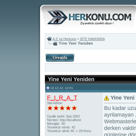
A-Z ye Herkonu
>
SITE HAKKINDA
Yine Yeni Yeniden
Yine Yeni Yeniden
14.12.12, 12:01
F_I_R_A_T
Yine Yeni
Site Admin
Bu kadar uzu
ayrilamayan ,
Üyelik tarihi: Sep 2002
Nerden: http://localhost
Webmasterleri
Mesajlar: 30
derken vaktin
Tesekkür etmis: 42
Tesekkür almis 46 -> 29 Konu
günlerine dön