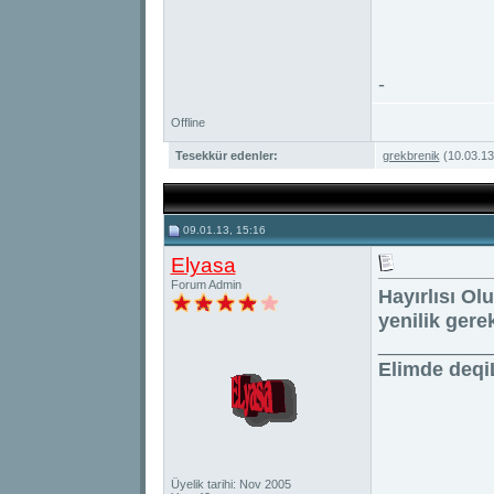
-
Offline
Tesekkür edenler:
grekbrenik
(10.03.13
09.01.13, 15:16
Elyasa
Forum Admin
Hayırlısı Ol
yenilik gere
__________
Elimde deqi
Üyelik tarihi: Nov 2005