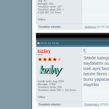
Yaş: 42
Mesajlar: 521
Tesekkür etmis: 127
Tesekkür almis 259 ->
4.294.967.247 Konu
Offline
Tesekkür edenler:
Suttonuvu
(17.07.13
10.01.13, 01:08
kizilay
*****
Sitede katego
sayfalarini s
isek ayni fac
benim fikrim
bunu yapacak
Üyelik tarihi: Aug 2004
Hayirlisi
Mesajlar: 3.954
Tesekkür etmis: 250
Tesekkür almis 700 -> 323 Konu
Offline
Tesekkür edenler:
Gregorylazy
(27.05.