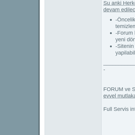
Su anki Herk
devam edilece
-Öncelik
temizle
-Forum k
yeni dön
-Sitenin
yapilabi
__________
-
FORUM ve S
evvel mutlak
Full Servis 