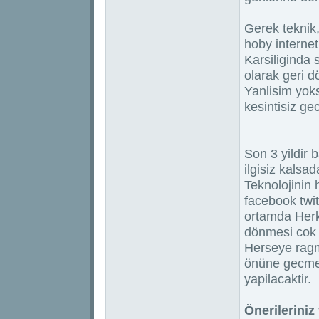
Gerek teknik
hoby internet 
Karsiliginda
olarak geri d
Yanlisim yoks
kesintisiz g
Son 3 yildir 
ilgisiz kalsa
Teknolojinin 
facebook twit
ortamda Herko
dönmesi cok 
Herseye ragm
önüne gecmek 
yapilacaktir.
Önerileriniz 