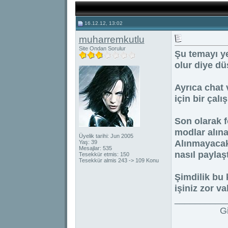
16.12.12, 13:02
muharremkutlu
Site Ondan Sorulur
Şu temayı y
olur diye d
Ayrıca chat 
için bir çal
Son olarak f
modlar alın
Üyelik tarihi: Jun 2005
Alınmayacak
Yaş: 39
Mesajlar: 535
nasıl paylaşt
Tesekkür etmis: 150
Tesekkür almis 243 -> 109 Konu
Şimdilik bu 
işiniz zor val
__________
G