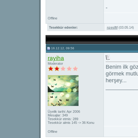
-
Offline
Tesekkür edenler:
nzeslftf
(03.05.14)
16.12.12, 09:56
rayiha
Moderator
Benim ilk gö
görmek mutlul
herşey...
__________
Üyelik tarihi: Apr 2006
Mesajlar: 349
Tesekkür etmis: 289
Tesekkür almis 145 -> 36 Konu
Offline