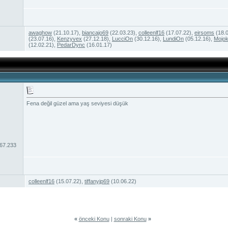
awaghow
(21.10.17),
biancajo69
(22.03.23),
colleenlf16
(17.07.22),
eirsoms
(18.0
(23.07.16),
Kenzyvex
(27.12.18),
LucciOn
(30.12.16),
LundiOn
(05.12.16),
Mojok
(12.02.21),
PedarDync
(16.01.17)
Fena değil güzel ama yaş seviyesi düşük
967.233
colleenlf16
(15.07.22),
tiffanyjp69
(10.06.22)
«
önceki Konu
|
sonraki Konu
»