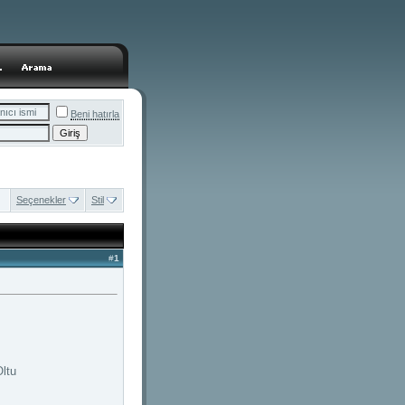
Beni hatırla
Seçenekler
Stil
#
1
ltu