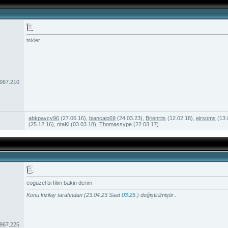
tskler
.967.210
abkpavcy96
(27.06.16),
biancajo69
(24.03.23),
Brienrits
(12.02.18),
eirsoms
(13.
(25.12.16),
ritaKl
(03.03.18),
Thomassype
(22.03.17)
coguzel bi filim bakin derim
Konu kizilay tarafından (23.04.23 Saat
03:25
) değiştirilmiştir..
.967.225