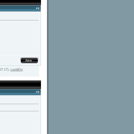
#
4
07.17),
LundiOn
#
5