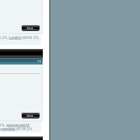
1.17),
LundiOn
(04.01.17),
#
3
17),
genevievebk18
,
yapedbah
(07.05.17)