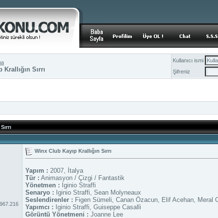
Kullanıcı ismi
ma
 Krallığın Sırrı
Şifreniz
Sırrı
Winx Club Kayıp Krallığın Sırrı
Yapım :
2007, İtalya
Tür :
Animasyon / Çizgi / Fantastik
Yönetmen :
Iginio Straffi
Senaryo :
Iginio Straffi, Sean Molyneaux
Seslendirenler :
Figen Sümeli, Canan Özacun, Elif Acehan, Meral O
.967.216
Yapımcı :
Iginio Straffi, Guiseppe Casalli
Görüntü Yönetmeni :
Joanne Lee