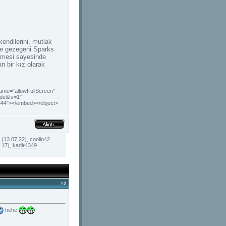
kendilerini, mutlak
ve gezegeni Sparks
tmesi sayesinde
n bir kız olarak
ame="allowFullScreen"
de&fs=1"
"344"></embed></object>
(13.07.22),
coolio42
.17),
kadir4349
#
2
hehe