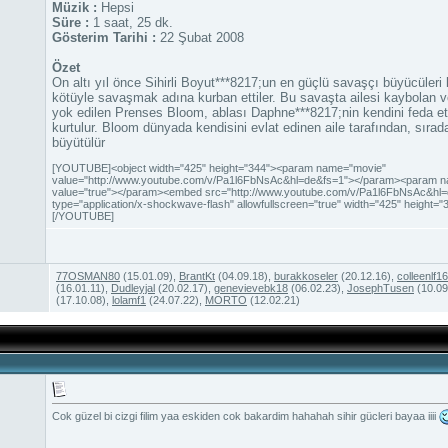
Müzik :
Hepsi
Süre :
1 saat, 25 dk.
Gösterim Tarihi :
22 Şubat 2008
Özet
On altı yıl önce Sihirli Boyut***8217;un en güçlü savaşçı büyücüleri 
kötüyle savaşmak adına kurban ettiler. Bu savaşta ailesi kaybolan 
yok edilen Prenses Bloom, ablası Daphne***8217;nin kendini feda e
kurtulur. Bloom dünyada kendisini evlat edinen aile tarafından, sırada
büyütülür
[YOUTUBE]<object width="425" height="344"><param name="movie"
value="http://www.youtube.com/v/Pa1l6FbNsAc&hl=de&fs=1"></param><param n
value="true"></param><embed src="http://www.youtube.com/v/Pa1l6FbNsAc&hl=
type="application/x-shockwave-flash" allowfullscreen="true" width="425" height=
[/YOUTUBE]
77OSMAN80
(15.01.09),
BrantKt
(04.09.18),
burakkoseler
(20.12.16),
colleenlf16
(16.01.11),
Dudleyjal
(20.02.17),
genevievebk18
(06.02.23),
JosephTusen
(10.09
(17.10.08),
lolamf1
(24.07.22),
MORTO
(12.02.21)
Cok güzel bi cizgi filim yaa eskiden cok bakardim hahahah sihir gücleri bayaa iiii