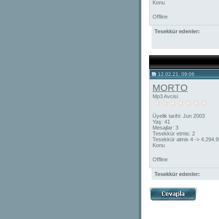
Konu
Offline
Tesekkür edenler:
12.02.21, 09:06
MORTO
Mp3 Avcisi
Üyelik tarihi: Jun 2003
Yaş: 41
Mesajlar: 3
Tesekkür etmis: 2
Tesekkür almis 4 -> 4.294.
Konu
Offline
Tesekkür edenler: