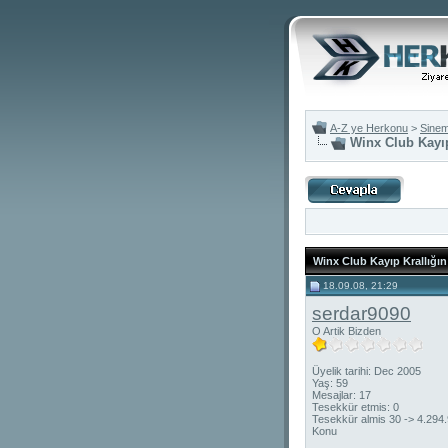
A-Z ye Herkonu
>
Sine
Winx Club Kayıp
Winx Club Kayıp Krallığın 
18.09.08, 21:29
serdar9090
O Artik Bizden
Üyelik tarihi: Dec 2005
Yaş: 59
Mesajlar: 17
Tesekkür etmis: 0
Tesekkür almis 30 -> 4.294
Konu