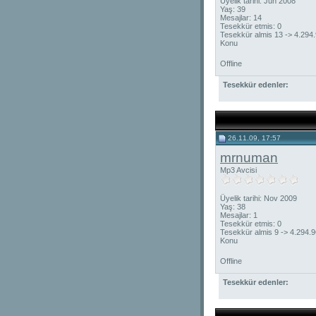
Üyelik tarihi: Jun 2008
Yaş: 39
Mesajlar: 14
Tesekkür etmis: 0
Tesekkür almis 13 -> 4.294
Konu
Offline
Tesekkür edenler:
26.11.09, 17:57
mrnuman
Mp3 Avcisi
Üyelik tarihi: Nov 2009
Yaş: 38
Mesajlar: 1
Tesekkür etmis: 0
Tesekkür almis 9 -> 4.294.
Konu
Offline
Tesekkür edenler: