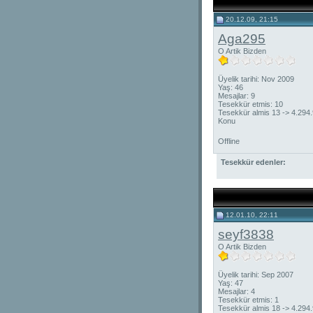
20.12.09, 21:15
Aga295
O Artik Bizden
Üyelik tarihi: Nov 2009
Yaş: 46
Mesajlar: 9
Tesekkür etmis: 10
Tesekkür almis 13 -> 4.294
Konu
Offline
Tesekkür edenler:
12.01.10, 22:11
seyf3838
O Artik Bizden
Üyelik tarihi: Sep 2007
Yaş: 47
Mesajlar: 4
Tesekkür etmis: 1
Tesekkür almis 18 -> 4.294