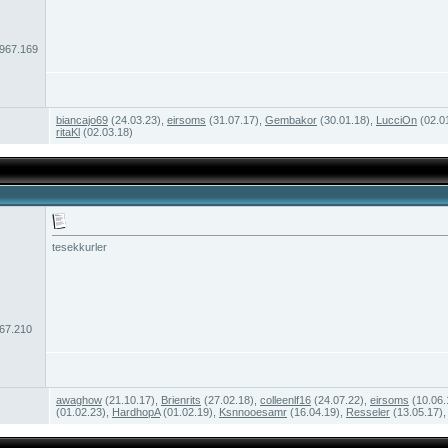
.967.169
biancajo69
(24.03.23),
eirsoms
(31.07.17),
Gembakor
(30.01.18),
LucciOn
(02.0
ritaKl
(02.03.18)
tesekkurler
967.210
awaghow
(21.10.17),
Brienrits
(27.02.18),
colleenlf16
(24.07.22),
eirsoms
(10.06.
(01.02.23),
HardhopA
(01.02.19),
Ksnnooesamr
(16.04.19),
Resseler
(13.05.17)