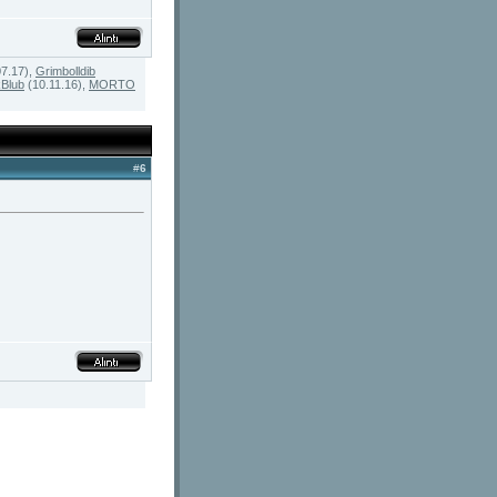
7.17),
Grimbolldib
Blub
(10.11.16),
MORTO
#
6