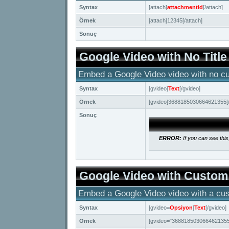
Syntax
[attach]
attachmentid
[/attach]
Örnek
[attach]12345[/attach]
Sonuç
Google Video with No Title
Embed a Google Video video with no cus
Syntax
[gvideo]
Text
[/gvideo]
Örnek
[gvideo]3688185030664621355[/
Sonuç
ERROR:
If you can see this
Google Video with Custom 
Embed a Google Video video with a cust
Syntax
[gvideo=
Opsiyon
]
Text
[/gvideo]
Örnek
[gvideo="3688185030664621355"]