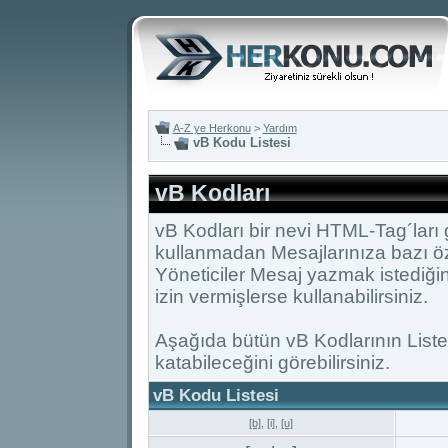
A-Z ye Herkonu
>
Yardım
vB Kodu Listesi
vB Kodları
vB Kodları bir nevi HTML-Tag´ları
kullanmadan Mesajlarınıza bazı öz
Yöneticiler Mesaj yazmak istediği
izin vermişlerse kullanabilirsiniz.
Aşağıda bütün vB Kodlarının Listes
katabileceğini görebilirsiniz.
vB Kodu Listesi
[b]
,
[i]
,
[u]