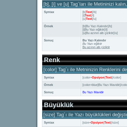
[b], [i] ve [u] Tag´ları ile Metininizi kalı
Syntax
[b]
Text
[/b]
[i]
Text
[/i]
[u]
Text
[/u]
Örnek
[b]Bu Yazı Kalındır[/b]
[i]Bu Yazı eğiktir[/i]
[u]Bu azının altı çiziktir[/u]
Sonuç
Bu Yazı Kalındır
Bu Yazı eğiktir
Bu azının altı çiziktir
Renk
[color] Tag´ı ile Metninizin Renklerini değ
Syntax
[color=
Opsiyon
]
Text
[/color]
Örnek
[color=blue]Bu Yazı Mavidir[/colo
Sonuç
Bu Yazı Mavidir
Büyüklük
[size] Tag´ı ile Yazı büyüklükleri değiştiri
Syntax
[size=
Opsiyon
]
Text
[/size]