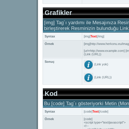
Grafikler
[img] Tag´ı yardımı ile Mesajınıza Resim
birleştirerek Resminizin bulunduğu Linki
Syntax
[img]
Text
[/img]
Örnek
[img]http://www.herkonu.eu/imag
[url=http://www.example.com] [im
(Link (URL))
Sonuç
(Link yok)
(Link (URL))
Kod
Bu [code] Tag´ı gösteriyorki Metin (Mono
Syntax
[code]
Text
[/code]
Örnek
[code]
<script type="text/javascript">
<!--