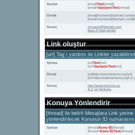
Syntax
[email]
Text
[/email]
[email=
Opsiyon
]
Text
[/email]
Örnek
[email]myname@domain.com[/em
[email=myname@domain.com]Ban
Sonuç
myname@domain.com
Bana E-Mail gönder
Link oluştur
[url] Tag´ı yardımı ile Linkler yazabilir
Syntax
[url]
Text
[/url]
[url=
Opsiyon
]
Text
[/url]
Örnek
[url]http://www.herkonu.eu[/url]
[url=http://www.herkonu.eu]A-Z y
Sonuç
http://www.herkonu.eu
A-Z ye Herkonu
Konuya Yönlendirir
[thread] ile belirli Mesajlara Link yerine
yönlendirilecek Konunun İD numarasını
Syntax
[thread]
Konu-İD
[/thread]
[thread=
Konu-İD
]
Text
[/thread]