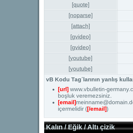
[quote]
[noparse]
[attach]
[gvideo]
[gvideo]
[youtube]
[youtube]
vB Kodu Tag´larının yanlış kulla
[url]
www.vbulletin-germany
boşluk veremezsiniz.
[email]
meinname@domain.d
içermelidir (
[
/
email]
)
Kalın / Eğik / Altı çizik