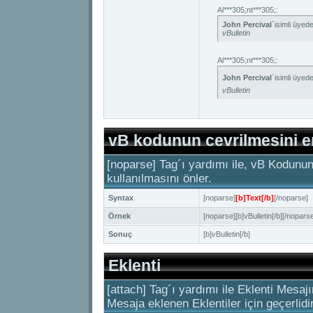
Al***305;nt***305;:
John Percival
´isimli üyed
vBulletin
Al***305;nt***305;:
John Percival
´isimli üyed
vBulletin
vB kodunun cevrilmesini e
[noparse] Tag´ı yardımı ile, vB Kodunu
kullanılmasını önler.
Syntax
[noparse]
[b]Text[/b]
[/noparse]
Örnek
[noparse][b]vBulletin[/b][/noparse
Sonuç
[b]vBulletin[/b]
Eklenti
[attach] Tag´ı yardımı ile Eklenti Mesajı
Mesaja eklenen Eklentiler için geçerlidir