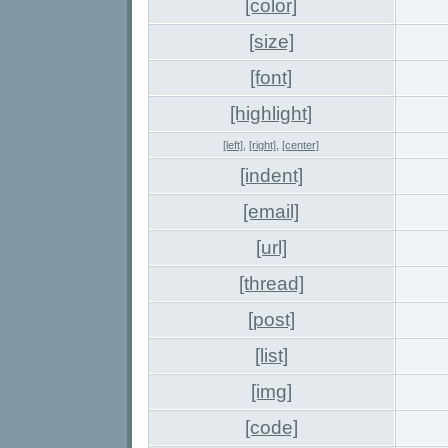
[color]
[size]
[font]
[highlight]
[left]
,
[right]
,
[center]
[indent]
[email]
[url]
[thread]
[post]
[list]
[img]
[code]