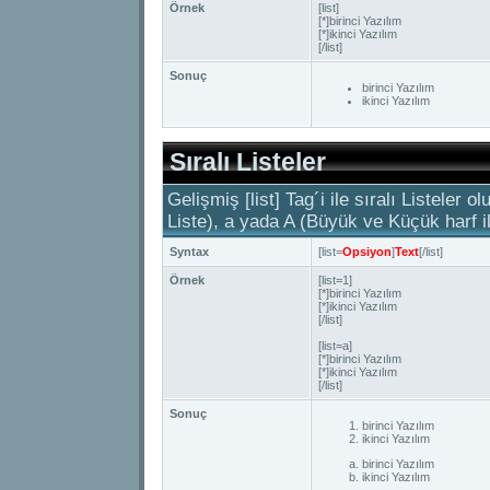
Örnek
[list]
[*]birinci Yazılım
[*]ikinci Yazılım
[/list]
Sonuç
birinci Yazılım
ikinci Yazılım
Sıralı Listeler
Gelişmiş [list] Tag´i ile sıralı Listeler
Liste), a yada A (Büyük ve Küçük harf ile
Syntax
[list=
Opsiyon
]
Text
[/list]
Örnek
[list=1]
[*]birinci Yazılım
[*]ikinci Yazılım
[/list]
[list=a]
[*]birinci Yazılım
[*]ikinci Yazılım
[/list]
Sonuç
birinci Yazılım
ikinci Yazılım
birinci Yazılım
ikinci Yazılım