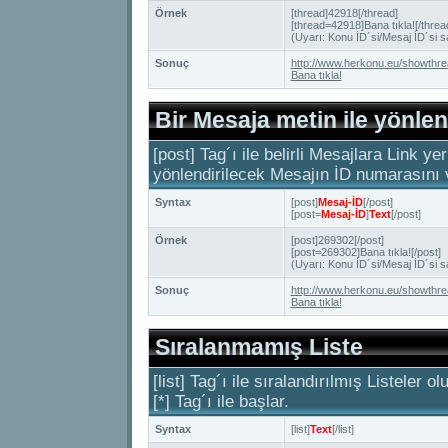
Örnek
[thread]42918[/thread]
[thread=42918]Bana tıkla![/threa
(Uyarı: Konu İD´si/Mesaj İD´si sa
Sonuç
http://www.herkonu.eu/showthr
Bana tıkla!
Bir Mesaja metin ile yönlen
[post] Tag´ı ile belirli Mesajlara Link ye
yönlendirilecek Mesajın İD numarasını 
Syntax
[post]
Mesaj-İD
[/post]
[post=
Mesaj-İD
]
Text
[/post]
Örnek
[post]269302[/post]
[post=269302]Bana tıkla![/post]
(Uyarı: Konu İD´si/Mesaj İD´si sa
Sonuç
http://www.herkonu.eu/showth
Bana tıkla!
Sıralanmamış Liste
[list] Tag´ı ile sıralandırılmış Listeler o
[*] Tag´ı ile başlar.
Syntax
[list]
Text
[/list]