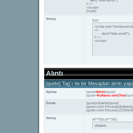
alert("Hello world!");
//-->
</script>
[/code]
Sonuç
Kod:
<script type="text/javascrip
<!--

	alert("Hello world!");

//-->

</script>
Alıntı
[quote] Tag´ı ile bir Mesajdan alıntı yapa
Syntax
[quote]
Alıntı
[/quote]
[quote=
Kullanıcı ismi
]
Text
[/quo
Örnek
[quote]vBulletin[/quote]
[quote=John Percival]vBulletin[/q
[quote=John Percival;122390]vBul
Sonuç
Al***305;nt***305;:
vBulletin