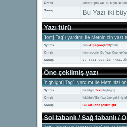
Örnek
[size=+2]Bu Yazı iki büyüklükted
Sonuç
Bu Yazı iki bü
Yazı türü
[font] Tag´ı yardımı ile Metninizin yazı t
Syntax
[font=
Opsiyon
]
Text
[/font]
Örnek
[font=courier]Bu Yazı Courier-Yaz
Sonuç
Bu Yazı Courier-Yazıtü
Öne çekilmiş yazı
[highlight] Tag´ı yardımı ile Metninizi ön
Syntax
[highlight]
Text
[/highlight]
Örnek
[highlight]Bu Yazı öne çekilmiştir[
Sonuç
Bu Yazı öne çekilmiştir
Sol tabanlı / Sağ tabanlı / 