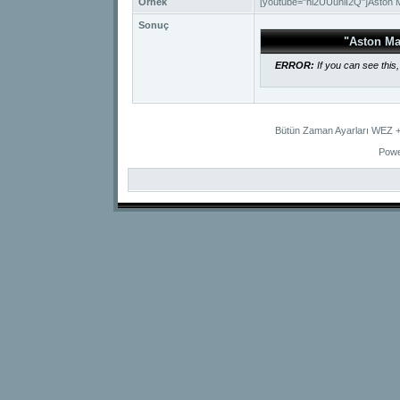
Örnek
[youtube="hl2UUunlI2Q"]Aston M
Sonuç
"Aston Ma
ERROR:
If you can see this
Bütün Zaman Ayarları WEZ +2
Powe