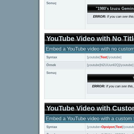
Sonuç
"1980's Izuzu Gemin
ERROR:
If you can see this
YouTube Video with No Titl
Embed a YouTube video with no custom t
Syntax
[youtube]
Text
[/youtube]
Örnek
[youtube]hl2UUunlI2Q[/youtube]
Sonuç
ERROR:
If you can see this
YouTube Video with Custom
Embed a YouTube video with a custom ti
Syntax
[youtube=
Opsiyon
]
Text
[/youtub