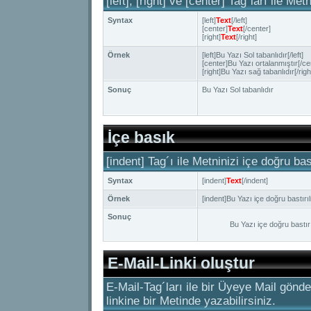
[left], [right] ve [center] Tag´ları ile Me
Syntax
[left]
Text
[/left]
[center]
Text
[/center]
[right]
Text
[/right]
Örnek
[left]Bu Yazı Sol tabanlıdır[/left]
[center]Bu Yazı ortalanmıştır[/ce
[right]Bu Yazı sağ tabanlıdır[/righ
Sonuç
Bu Yazı Sol tabanlıdır
İçe basık
[indent] Tag´ı ile Metninizi içe doğru bast
Syntax
[indent]
Text
[/indent]
Örnek
[indent]Bu Yazı içe doğru bastırıl
Sonuç
Bu Yazı içe doğru bastırı
E-Mail-Linki oluştur
E-Mail-Tag´ları ile bir Üyeye Mail gönde
linkine bir Metinde yazabilirsiniz.