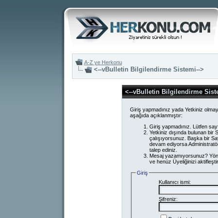
A-Z ye Herkonu
<--vBulletin Bilgilendirme Sistemi-->
<--vBulletin Bilgilendirme Sist
Giriş yapmadınız yada Yetkiniz olmay
aşağıda açıklanmıştır:
Giriş yapmadınız. Lütfen say
Yetkiniz dışında bulunan bi
çalışıyorsunuz. Başka bir S
devam ediyorsa Administratör
talep ediniz.
Mesaj yazamıyorsunuz? Yönetici
ve henüz Üyeliğinizi aktifleşti
Giriş
Kullanıcı ismi:
Şifreniz: