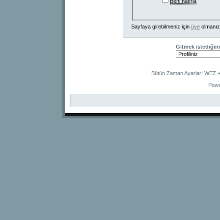
Beni hatırla
Sayfaya girebilmeniz için
üye
olmanız
Gitmek istediğini
Bütün Zaman Ayarları WEZ +2
Powe