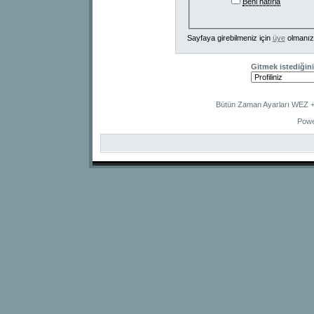
Beni hatırla
Sayfaya girebilmeniz için
üye
olmanız
Gitmek istediğini
Bütün Zaman Ayarları WEZ +2
Powe