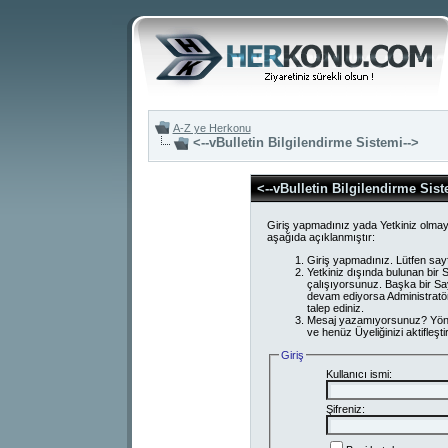
A-Z ye Herkonu
<--vBulletin Bilgilendirme Sistemi-->
<--vBulletin Bilgilendirme Sist
Giriş yapmadınız yada Yetkiniz olmay
aşağıda açıklanmıştır:
Giriş yapmadınız. Lütfen say
Yetkiniz dışında bulunan bi
çalışıyorsunuz. Başka bir S
devam ediyorsa Administratör
talep ediniz.
Mesaj yazamıyorsunuz? Yönetici
ve henüz Üyeliğinizi aktifleşti
Giriş
Kullanıcı ismi:
Şifreniz: