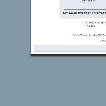
Beni hatırla
Sayfaya girebilmeniz için
üye
olmanız
Gitmek istediğini
Bütün Zaman Ayarları WEZ +2
Powe