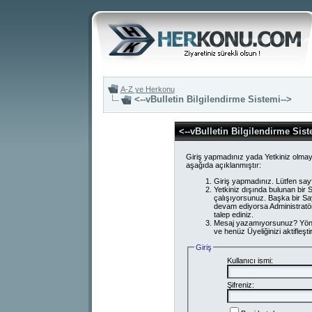
A-Z ye Herkonu
<--vBulletin Bilgilendirme Sistemi-->
<--vBulletin Bilgilendirme Sist
Giriş yapmadınız yada Yetkiniz olmay
aşağıda açıklanmıştır:
Giriş yapmadınız. Lütfen say
Yetkiniz dışında bulunan bi
çalışıyorsunuz. Başka bir S
devam ediyorsa Administratör
talep ediniz.
Mesaj yazamıyorsunuz? Yönetici
ve henüz Üyeliğinizi aktifleşti
Giriş
Kullanıcı ismi:
Şifreniz: