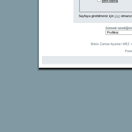
Beni hatırla
Sayfaya girebilmeniz için
üye
olmanız
Gitmek istediğini
Bütün Zaman Ayarları WEZ +2
Powe