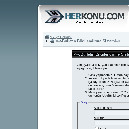
A-Z ye Herkonu
<--vBulletin Bilgilendirme Sistemi-->
<--vBulletin Bilgilendirme Sist
Giriş yapmadınız yada Yetkiniz olmay
aşağıda açıklanmıştır:
Giriş yapmadınız. Lütfen say
Yetkiniz dışında bulunan bi
çalışıyorsunuz. Başka bir S
devam ediyorsa Administratör
talep ediniz.
Mesaj yazamıyorsunuz? Yönetici
ve henüz Üyeliğinizi aktifleşti
Giriş
Kullanıcı ismi:
Şifreniz: