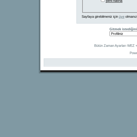
Beni hatırla
Sayfaya girebilmeniz için
üye
olmanız
Gitmek istediğini
Bütün Zaman Ayarları WEZ +2
Powe