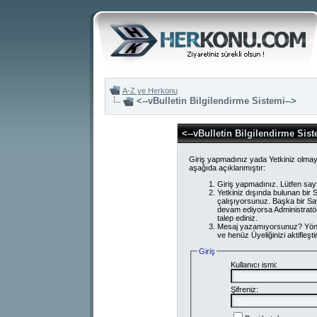
A-Z ye Herkonu
<--vBulletin Bilgilendirme Sistemi-->
<--vBulletin Bilgilendirme Sist
Giriş yapmadınız yada Yetkiniz olmay
aşağıda açıklanmıştır:
Giriş yapmadınız. Lütfen say
Yetkiniz dışında bulunan bi
çalışıyorsunuz. Başka bir S
devam ediyorsa Administratör
talep ediniz.
Mesaj yazamıyorsunuz? Yönetici
ve henüz Üyeliğinizi aktifleşti
Giriş
Kullanıcı ismi:
Şifreniz: