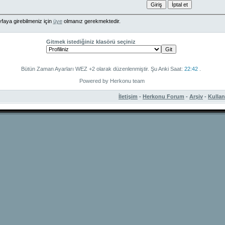
faya girebilmeniz için
üye
olmanız gerekmektedir.
Gitmek istediğiniz klasörü seçiniz
Bütün Zaman Ayarları WEZ +2 olarak düzenlenmiştir. Şu Anki Saat:
22:42
.
Powered by Herkonu team
İletişim
-
Herkonu Forum
-
Arşiv
-
Kulla