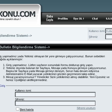
Kullanıcı ismi
gilendirme Sistemi-->
Şifreniz
Bulletin Bilgilendirme Sistemi-->
iş yapmadınız yada Yetkiniz olmayan bir yere girmeye çalışıyorsunuz. Bunun sebebleri
ğıda açıklanmıştır:
Giriş yapmadınız. Lütfen sayfanın sonundaki formu doldurup giriş yapın.
Yetkiniz dışında bulunan bir Sayfaya, Mesaja yada Konuya girmeye çalışıyorsunuz.
Başka bir Sayfaya yada Mesaja girmeyi deneyin, Sorun hala devam ediyorsa
Administratöre E-Mail yazarak yetkilerinizi gözden geçirmesini talep ediniz.
Mesaj yazamıyorsunuz? Yöneticiler Sizin yetkilerinizi almış olabilirler. Yeni Üyesiniz ve
henüz Üyeliğinizi aktifleştirmediniz.
Giriş
Kullanıcı ismi:
Şifreniz:
Şifremi unuttum
Beni hatırla