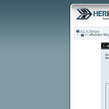
A-Z ye Herkonu
<--vBulletin Bil
<--v
Gir
aşa