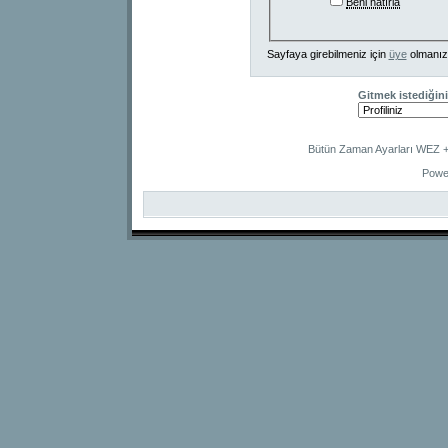
Beni hatırla
Sayfaya girebilmeniz için
üye
olmanız
Gitmek istediğini
Bütün Zaman Ayarları WEZ +2
Powe