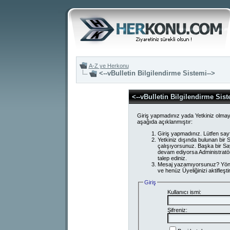
A-Z ye Herkonu
<--vBulletin Bilgilendirme Sistemi-->
<--vBulletin Bilgilendirme Sist
Giriş yapmadınız yada Yetkiniz olmay
aşağıda açıklanmıştır:
Giriş yapmadınız. Lütfen say
Yetkiniz dışında bulunan bi
çalışıyorsunuz. Başka bir S
devam ediyorsa Administratör
talep ediniz.
Mesaj yazamıyorsunuz? Yönetici
ve henüz Üyeliğinizi aktifleşti
Giriş
Kullanıcı ismi:
Şifreniz: