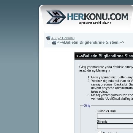
A-Z ye Herkonu
<--vBulletin Bilgilendirme Sistemi-->
<--vBulletin Bilgilendirme Sist
Giriş yapmadınız yada Yetkiniz olmay
aşağıda açıklanmıştır:
Giriş yapmadınız. Lütfen say
Yetkiniz dışında bulunan bi
çalışıyorsunuz. Başka bir S
devam ediyorsa Administratör
talep ediniz.
Mesaj yazamıyorsunuz? Yönetici
ve henüz Üyeliğinizi aktifleşti
Giriş
Kullanıcı ismi:
Şifreniz: