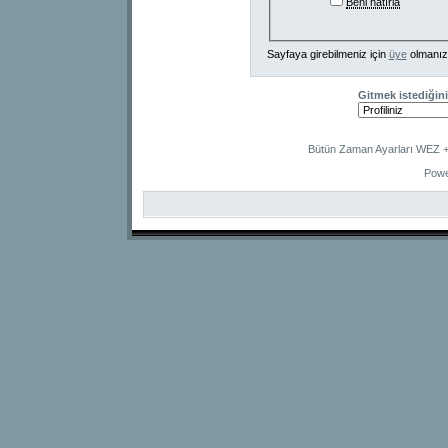
Beni hatırla
Sayfaya girebilmeniz için
üye
olmanız
Gitmek istediğini
Bütün Zaman Ayarları WEZ +2
Powe