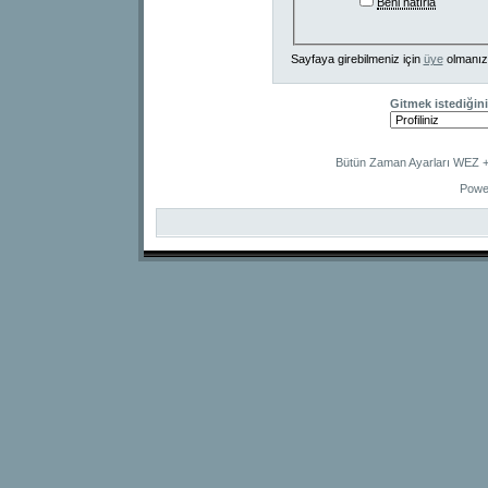
Beni hatırla
Sayfaya girebilmeniz için
üye
olmanız
Gitmek istediğini
Bütün Zaman Ayarları WEZ +2
Powe