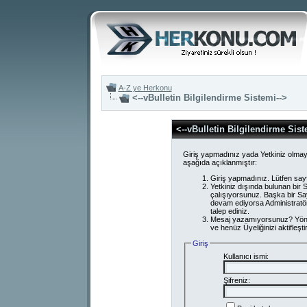
A-Z ye Herkonu
<--vBulletin Bilgilendirme Sistemi-->
<--vBulletin Bilgilendirme Sist
Giriş yapmadınız yada Yetkiniz olmay
aşağıda açıklanmıştır:
Giriş yapmadınız. Lütfen say
Yetkiniz dışında bulunan bi
çalışıyorsunuz. Başka bir S
devam ediyorsa Administratör
talep ediniz.
Mesaj yazamıyorsunuz? Yönetici
ve henüz Üyeliğinizi aktifleşti
Giriş
Kullanıcı ismi:
Şifreniz: