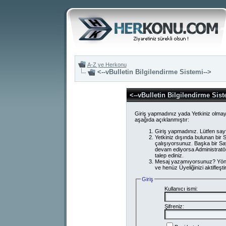
A-Z ye Herkonu
<--vBulletin Bilgilendirme Sistemi-->
<--vBulletin Bilgilendirme Sist
Giriş yapmadınız yada Yetkiniz olmay
aşağıda açıklanmıştır:
Giriş yapmadınız. Lütfen say
Yetkiniz dışında bulunan bi
çalışıyorsunuz. Başka bir S
devam ediyorsa Administratör
talep ediniz.
Mesaj yazamıyorsunuz? Yönetici
ve henüz Üyeliğinizi aktifleşti
Giriş
Kullanıcı ismi:
Şifreniz: