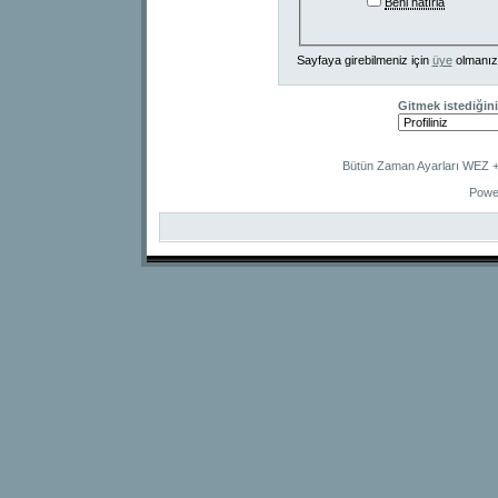
Beni hatırla
Sayfaya girebilmeniz için
üye
olmanız
Gitmek istediğini
Bütün Zaman Ayarları WEZ +2
Powe