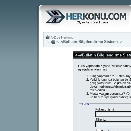
A-Z ye Herkonu
<--vBulletin Bilgilendirme Sistemi-->
<--vBulletin Bilgilendirme Sist
Giriş yapmadınız yada Yetkiniz olmay
aşağıda açıklanmıştır:
Giriş yapmadınız. Lütfen say
Yetkiniz dışında bulunan bi
çalışıyorsunuz. Başka bir S
devam ediyorsa Administratör
talep ediniz.
Mesaj yazamıyorsunuz? Yönetici
ve henüz Üyeliğinizi aktifleşti
Giriş
Kullanıcı ismi:
Şifreniz: