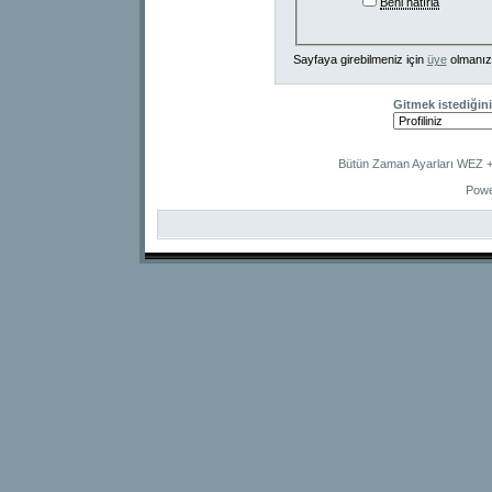
Beni hatırla
Sayfaya girebilmeniz için
üye
olmanız
Gitmek istediğini
Bütün Zaman Ayarları WEZ +2
Powe