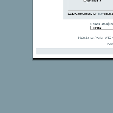
Beni hatırla
Sayfaya girebilmeniz için
üye
olmanız
Gitmek istediğini
Bütün Zaman Ayarları WEZ +2
Powe