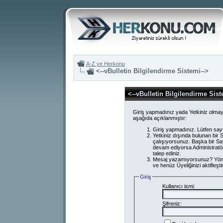
A-Z ye Herkonu
<--vBulletin Bilgilendirme Sistemi-->
<--vBulletin Bilgilendirme Sist
Giriş yapmadınız yada Yetkiniz olmay
aşağıda açıklanmıştır:
Giriş yapmadınız. Lütfen say
Yetkiniz dışında bulunan bi
çalışıyorsunuz. Başka bir S
devam ediyorsa Administratör
talep ediniz.
Mesaj yazamıyorsunuz? Yönetici
ve henüz Üyeliğinizi aktifleşti
Giriş
Kullanıcı ismi:
Şifreniz: